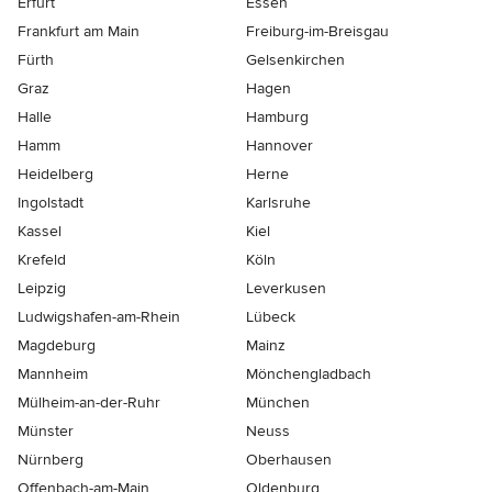
Erfurt
Essen
Frankfurt am Main
Freiburg-im-Breisgau
Fürth
Gelsenkirchen
Graz
Hagen
Halle
Hamburg
Hamm
Hannover
Heidelberg
Herne
Ingolstadt
Karlsruhe
Kassel
Kiel
Krefeld
Köln
Leipzig
Leverkusen
Ludwigshafen-am-Rhein
Lübeck
Magdeburg
Mainz
Mannheim
Mönchen­gladbach
Mülheim-an-der-Ruhr
München
Münster
Neuss
Nürnberg
Oberhausen
Offenbach-am-Main
Oldenburg