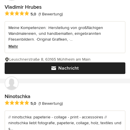
Vladimir Hrubes
Durchschnittliche Bewertung: 5 von 5 Sternen
5,0
(1 Bewertung)
Meine Kompetenzen: ·Herstellung von großflächigen
Wandmalereien, ·und handbemalten, eingebrannten
Fliesenbildern. ·Original Grafiken, ·...
Mehr
Leuschnerstraße 8, 63165 Mühlheim am Main
Nachricht
Ninotschka
Durchschnittliche Bewertung: 5 von 5 Sternen
5,0
(1 Bewertung)
// ninotschka: papeterie - collage - print - accessoires //
ninotschka liebt fotografie, papeterie, collage, holz, textiles und
s...