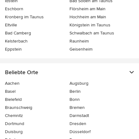
Idstein
Bad Soden am Taunus
Eschborn
Flörsheim am Main
Kronberg im Taunus
Hochheim am Main
Eltville
Königstein im Taunus
Bad Camberg
Schwalbach am Taunus
Kelsterbach
Raunheim
Eppstein
Geisenheim
Beliebte Orte
Aachen
Augsburg
Basel
Berlin
Bielefeld
Bonn
Braunschweig
Bremen
Chemnitz
Darmstadt
Dortmund
Dresden
Duisburg
Düsseldorf