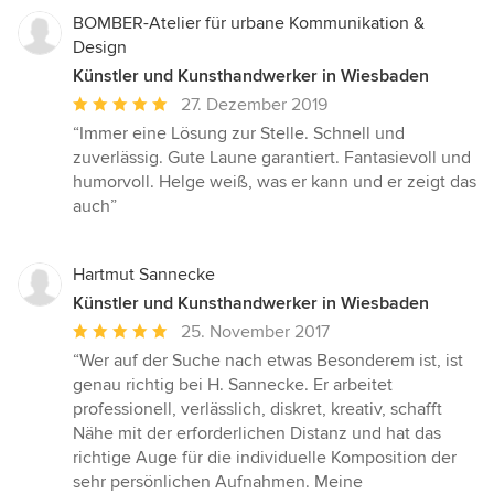
BOMBER-Atelier für urbane Kommunikation &
Design
Künstler und Kunsthandwerker in Wiesbaden
Durchschnittliche
27. Dezember 2019
Bewertung:
“Immer eine Lösung zur Stelle. Schnell und
5
zuverlässig. Gute Laune garantiert. Fantasievoll und
von
humorvoll. Helge weiß, was er kann und er zeigt das
5
auch”
Sternen
Hartmut Sannecke
Künstler und Kunsthandwerker in Wiesbaden
Durchschnittliche
25. November 2017
Bewertung:
“Wer auf der Suche nach etwas Besonderem ist, ist
5
genau richtig bei H. Sannecke. Er arbeitet
von
professionell, verlässlich, diskret, kreativ, schafft
5
Nähe mit der erforderlichen Distanz und hat das
Sternen
richtige Auge für die individuelle Komposition der
sehr persönlichen Aufnahmen. Meine