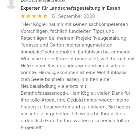
Landschaftsarchitekt
Experten für Landschaftsgestaltung in Essen
Durchschnittliche
13. September 2020
Bewertung:
“Herr Kögler hat mir mit seinen sachkompetenten
5
Vorschlägen, fachlich fundierten Tipps und
von
Ratschlägen bei meinem Projekt "Neugestaltung
5
Terrasse und Garten meiner angemieteten
Sternen
Immobilie" sehr geholfen. Einfühlsam hat er meine
Wünsche in ein Konzept umgesetzt, welches ich mit
Hilfe seines Kostenplanes wunderbar umsetzen
konnte. Herausgekommen ist eine Wohlfühloase
zum Seele baumeln lassen inmitten einer
Neubausiedlung vielerorts mit
Bahnhofstrassenoptik. Herr Kögler, vielen Dank für
Ihre tolle Arbeit, ihre Geduld immer wieder meine
Fragen zu beartworten und zu erklären, Sie haben
mir sehr sehr geholfen. Ich wünsche Ihnen alles
erdenklich Gute für Ihre weiteren sicherlich tollen
Projekte!!”