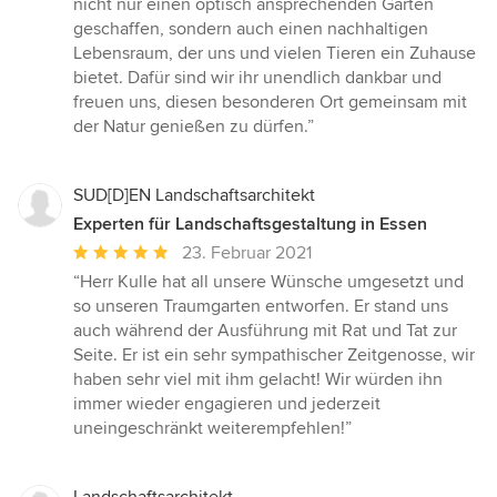
nicht nur einen optisch ansprechenden Garten
geschaffen, sondern auch einen nachhaltigen
Lebensraum, der uns und vielen Tieren ein Zuhause
bietet. Dafür sind wir ihr unendlich dankbar und
freuen uns, diesen besonderen Ort gemeinsam mit
der Natur genießen zu dürfen.”
SUD[D]EN Landschaftsarchitekt
Experten für Landschaftsgestaltung in Essen
Durchschnittliche
23. Februar 2021
Bewertung:
“Herr Kulle hat all unsere Wünsche umgesetzt und
5
so unseren Traumgarten entworfen. Er stand uns
von
auch während der Ausführung mit Rat und Tat zur
5
Seite. Er ist ein sehr sympathischer Zeitgenosse, wir
Sternen
haben sehr viel mit ihm gelacht! Wir würden ihn
immer wieder engagieren und jederzeit
uneingeschränkt weiterempfehlen!”