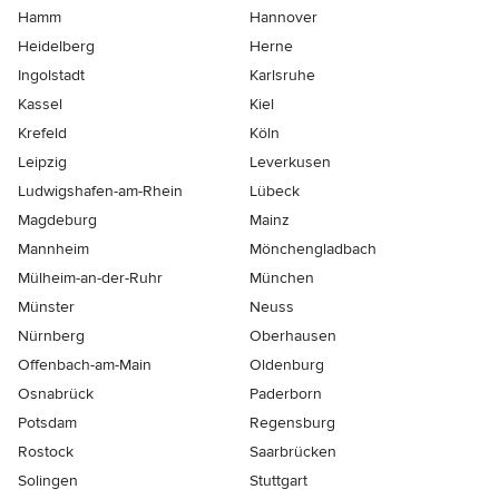
Hamm
Hannover
Heidelberg
Herne
Ingolstadt
Karlsruhe
Kassel
Kiel
Krefeld
Köln
Leipzig
Leverkusen
Ludwigshafen-am-Rhein
Lübeck
Magdeburg
Mainz
Mannheim
Mönchen­gladbach
Mülheim-an-der-Ruhr
München
Münster
Neuss
Nürnberg
Oberhausen
Offenbach-am-Main
Oldenburg
Osnabrück
Paderborn
Potsdam
Regensburg
Rostock
Saarbrücken
Solingen
Stuttgart