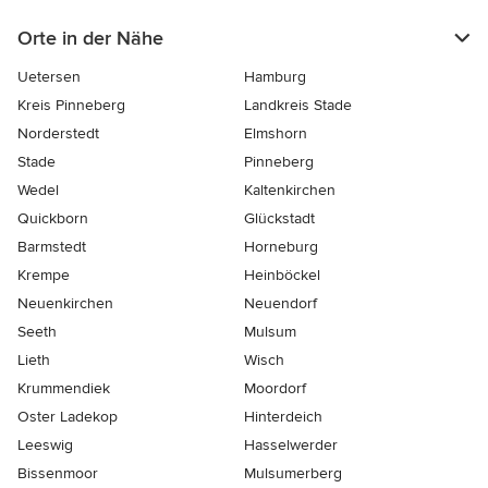
Orte in der Nähe
Uetersen
Hamburg
Kreis Pinneberg
Landkreis Stade
Norderstedt
Elmshorn
Stade
Pinneberg
Wedel
Kaltenkirchen
Quickborn
Glückstadt
Barmstedt
Horneburg
Krempe
Heinböckel
Neuenkirchen
Neuendorf
Seeth
Mulsum
Lieth
Wisch
Krummendiek
Moordorf
Oster Ladekop
Hinterdeich
Leeswig
Hasselwerder
Bissenmoor
Mulsumerberg