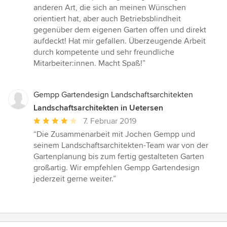
5
anderen Art, die sich an meinen Wünschen
von
orientiert hat, aber auch Betriebsblindheit
5
gegenüber dem eigenen Garten offen und direkt
Sternen
aufdeckt! Hat mir gefallen. Überzeugende Arbeit
durch kompetente und sehr freundliche
Mitarbeiter:innen. Macht Spaß!”
Gempp Gartendesign Landschaftsarchitekten
Landschaftsarchitekten in Uetersen
Durchschnittliche
7. Februar 2019
Bewertung:
“Die Zusammenarbeit mit Jochen Gempp und
4
seinem Landschaftsarchitekten-Team war von der
von
Gartenplanung bis zum fertig gestalteten Garten
5
großartig. Wir empfehlen Gempp Gartendesign
Sternen
jederzeit gerne weiter.”