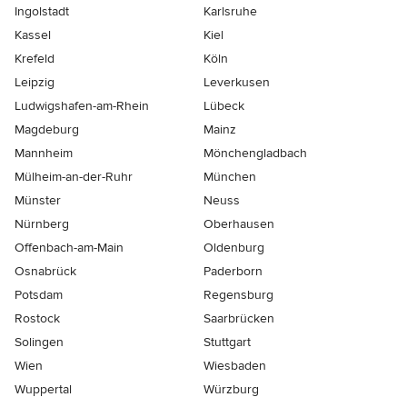
Ingolstadt
Karlsruhe
Kassel
Kiel
Krefeld
Köln
Leipzig
Leverkusen
Ludwigshafen-am-Rhein
Lübeck
Magdeburg
Mainz
Mannheim
Mönchen­gladbach
Mülheim-an-der-Ruhr
München
Münster
Neuss
Nürnberg
Oberhausen
Offenbach-am-Main
Oldenburg
Osnabrück
Paderborn
Potsdam
Regensburg
Rostock
Saarbrücken
Solingen
Stuttgart
Wien
Wiesbaden
Wuppertal
Würzburg