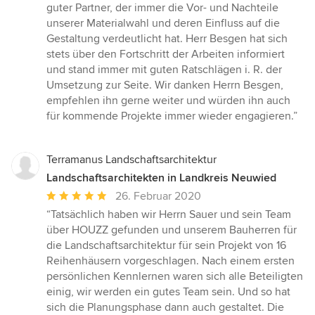
guter Partner, der immer die Vor- und Nachteile
unserer Materialwahl und deren Einfluss auf die
Gestaltung verdeutlicht hat. Herr Besgen hat sich
stets über den Fortschritt der Arbeiten informiert
und stand immer mit guten Ratschlägen i. R. der
Umsetzung zur Seite. Wir danken Herrn Besgen,
empfehlen ihn gerne weiter und würden ihn auch
für kommende Projekte immer wieder engagieren.”
Terramanus Landschaftsarchitektur
Landschaftsarchitekten in Landkreis Neuwied
Durchschnittliche
26. Februar 2020
Bewertung:
“Tatsächlich haben wir Herrn Sauer und sein Team
5
über HOUZZ gefunden und unserem Bauherren für
von
die Landschaftsarchitektur für sein Projekt von 16
5
Reihenhäusern vorgeschlagen. Nach einem ersten
Sternen
persönlichen Kennlernen waren sich alle Beteiligten
einig, wir werden ein gutes Team sein. Und so hat
sich die Planungsphase dann auch gestaltet. Die