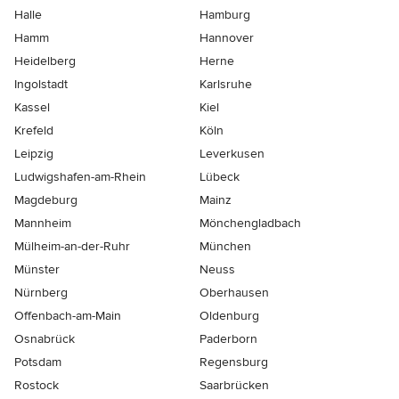
Halle
Hamburg
Hamm
Hannover
Heidelberg
Herne
Ingolstadt
Karlsruhe
Kassel
Kiel
Krefeld
Köln
Leipzig
Leverkusen
Ludwigshafen-am-Rhein
Lübeck
Magdeburg
Mainz
Mannheim
Mönchen­gladbach
Mülheim-an-der-Ruhr
München
Münster
Neuss
Nürnberg
Oberhausen
Offenbach-am-Main
Oldenburg
Osnabrück
Paderborn
Potsdam
Regensburg
Rostock
Saarbrücken