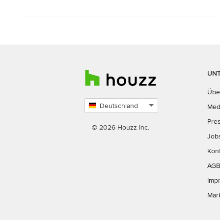
UN
Übe
Deutschland
Med
Land
Pre
auswählen
© 2026 Houzz Inc.
Job
Kon
AG
Imp
Mar