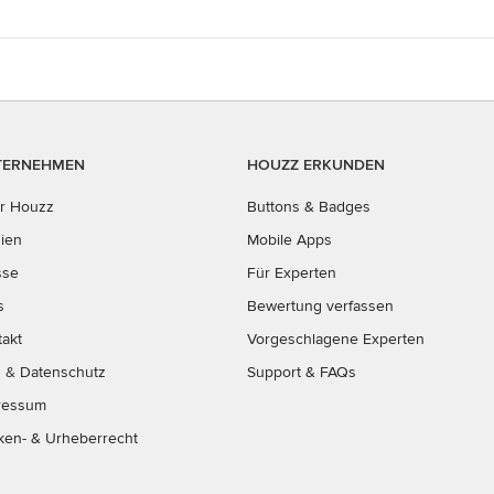
TERNEHMEN
HOUZZ ERKUNDEN
r Houzz
Buttons & Badges
ien
Mobile Apps
sse
Für Experten
s
Bewertung verfassen
takt
Vorgeschlagene Experten
B
&
Datenschutz
Support & FAQs
ressum
ken- & Urheberrecht