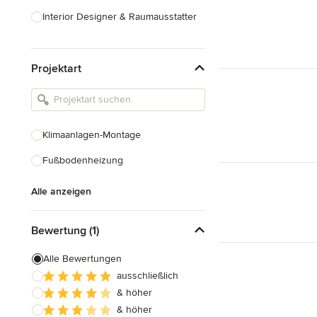
Interior Designer & Raumausstatter
Küchenplanung
Projektart
Landschaftsarchitekten
Armaturen & Sanitärbedarf
Beleuchtung
Klimaanlagen-Montage
Einbauschränke
Fußbodenheizung
Alle anzeigen
Alle anzeigen
Bewertung (1)
Alle Bewertungen
ausschließlich
& höher
& höher