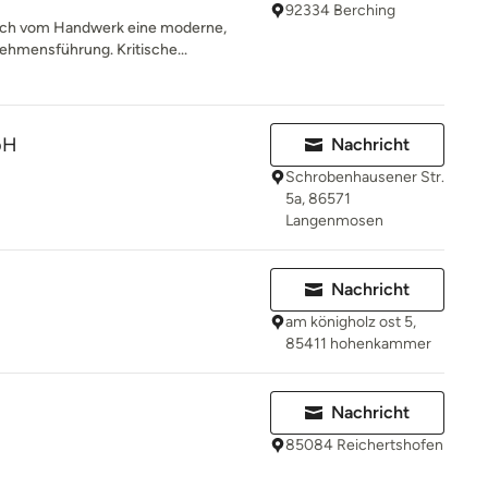
92334 Berching
auch vom Handwerk eine moderne,
ehmensführung. Kritische...
bH
Nachricht
Schrobenhausener Str.
5a, 86571
Langenmosen
Nachricht
am königholz ost 5,
85411 hohenkammer
Nachricht
85084 Reichertshofen