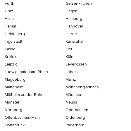
Fürth
Gelsenkirchen
Graz
Hagen
Halle
Hamburg
Hamm
Hannover
Heidelberg
Herne
Ingolstadt
Karlsruhe
Kassel
Kiel
Krefeld
Köln
Leipzig
Leverkusen
Ludwigshafen-am-Rhein
Lübeck
Magdeburg
Mainz
Mannheim
Mönchen­gladbach
Mülheim-an-der-Ruhr
München
Münster
Neuss
Nürnberg
Oberhausen
Offenbach-am-Main
Oldenburg
Osnabrück
Paderborn