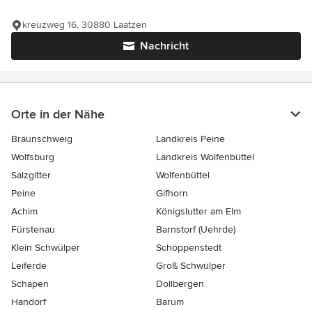
kreuzweg 16, 30880 Laatzen
Nachricht
Orte in der Nähe
Braunschweig
Landkreis Peine
Wolfsburg
Landkreis Wolfenbüttel
Salzgitter
Wolfenbüttel
Peine
Gifhorn
Achim
Königslutter am Elm
Fürstenau
Barnstorf (Uehrde)
Klein Schwülper
Schöppenstedt
Leiferde
Groß Schwülper
Schapen
Dollbergen
Handorf
Barum