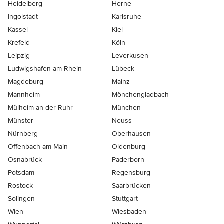
Heidelberg
Herne
Ingolstadt
Karlsruhe
Kassel
Kiel
Krefeld
Köln
Leipzig
Leverkusen
Ludwigshafen-am-Rhein
Lübeck
Magdeburg
Mainz
Mannheim
Mönchen­gladbach
Mülheim-an-der-Ruhr
München
Münster
Neuss
Nürnberg
Oberhausen
Offenbach-am-Main
Oldenburg
Osnabrück
Paderborn
Potsdam
Regensburg
Rostock
Saarbrücken
Solingen
Stuttgart
Wien
Wiesbaden