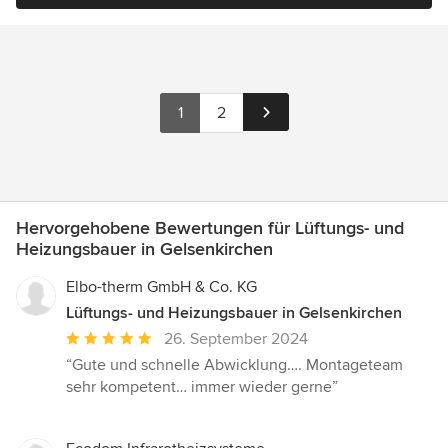
1
2
Hervorgehobene Bewertungen für Lüftungs- und
Heizungsbauer in Gelsenkirchen
Elbo-therm GmbH & Co. KG
Lüftungs- und Heizungsbauer in Gelsenkirchen
Durchschnittliche
26. September 2024
Bewertung:
“Gute und schnelle Abwicklung…. Montageteam
5
sehr kompetent… immer wieder gerne”
von
5
Sternen