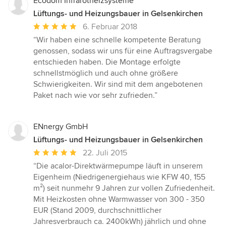
Ecodom Infrarotheizsysteme
Lüftungs- und Heizungsbauer in Gelsenkirchen
Durchschnittliche
6. Februar 2018
Bewertung:
“Wir haben eine schnelle kompetente Beratung
5
genossen, sodass wir uns für eine Auftragsvergabe
von
entschieden haben. Die Montage erfolgte
5
schnellstmöglich und auch ohne größere
Sternen
Schwierigkeiten. Wir sind mit dem angebotenen
Paket nach wie vor sehr zufrieden.”
ENnergy GmbH
Lüftungs- und Heizungsbauer in Gelsenkirchen
Durchschnittliche
22. Juli 2015
Bewertung:
“Die acalor-Direktwärmepumpe läuft in unserem
5
Eigenheim (Niedrigenergiehaus wie KFW 40, 155
von
m²) seit nunmehr 9 Jahren zur vollen Zufriedenheit.
5
Mit Heizkosten ohne Warmwasser von 300 - 350
Sternen
EUR (Stand 2009, durchschnittlicher
Jahresverbrauch ca. 2400kWh) jährlich und ohne