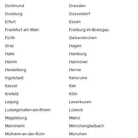
Dortmund
Dresden
Duisburg
Düsseldorf
Erfurt
Essen
Frankfurt am Main
Freiburg-im-Breisgau
Fürth
Gelsenkirchen
Graz
Hagen
Halle
Hamburg
Hamm
Hannover
Heidelberg
Herne
Ingolstadt
Karlsruhe
Kassel
Kiel
Krefeld
Köln
Leipzig
Leverkusen
Ludwigshafen-am-Rhein
Lübeck
Magdeburg
Mainz
Mannheim
Mönchen­gladbach
Mülheim-an-der-Ruhr
München