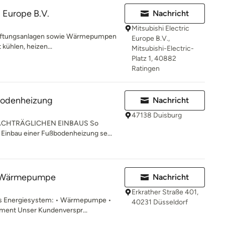
c Europe B.V.
Nachricht
Mitsubishi Electric
d Lüftungsanlagen sowie Wärmepumpen
Europe B.V.,
 kühlen, heizen...
Mitsubishi-Electric-
Platz 1, 40882
Ratingen
odenheizung
Nachricht
47138 Duisburg
NACHTRÄGLICHEN EINBAUS So
 Einbau einer Fußbodenheizung se...
| Wärmepumpe
Nachricht
Erkrather Straße 401,
nes Energiesystem: • Wärmepumpe •
40231 Düsseldorf
ment Unser Kundenverspr...