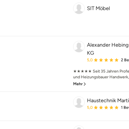
SIT Möbel
Alexander Hebin
KG
Durchschnittliche Bewe
5,0
2 B
★★★★★ Seit 35 Jahren Profess
und Heizungsbauer Handwerk, bi
Mehr
Haustechnik Marti
Durchschnittliche Bewe
5,0
1 B