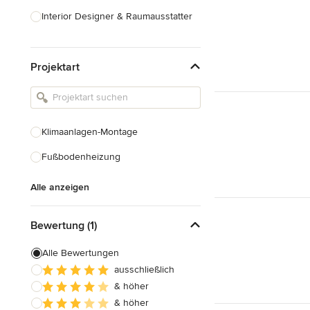
Interior Designer & Raumausstatter
Küchenplanung
Projektart
Landschaftsarchitekten
Armaturen & Sanitärbedarf
Beleuchtung
Klimaanlagen-Montage
Einbauschränke
Fußbodenheizung
Alle anzeigen
Alle anzeigen
Bewertung (1)
Alle Bewertungen
ausschließlich
& höher
& höher