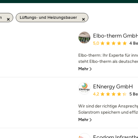
m
Lüftungs- und Heizungsbauer
Elbo-therm GmbH
Durchschnittliche Bewe
5,0
4 B
Elbo-therm: Ihr Experte für in
steht Elbo-therm als deutscher 
Mehr
ENnergy GmbH
Durchschnittliche Bewe
4,2
5 B
Wir sind der richtige Ansprec
Solarstrom speichern und effi
Mehr
Ecodom Infraroth