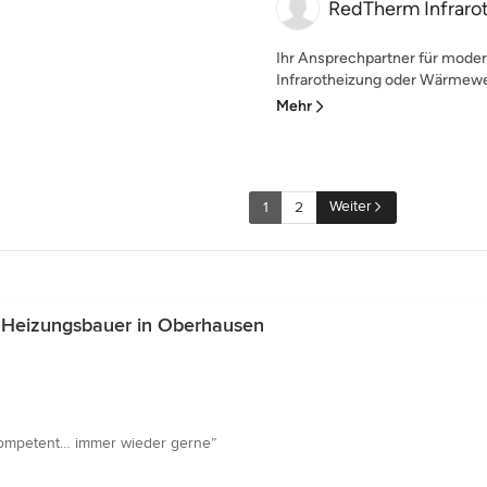
RedTherm Infraro
Ihr Ansprechpartner für moder
Infrarotheizung oder Wärmewel
Mehr
Weiter
1
2
 Heizungsbauer in Oberhausen
kompetent… immer wieder gerne”