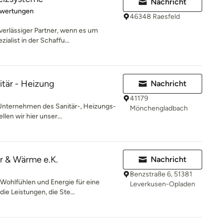
Nachricht
rtung: 3.9 von 5 Sternen
ewertungen
46348 Raesfeld
verlässiger Partner, wenn es um
ialist in der Schaffu...
itär - Heizung
Nachricht
41179
 Unternehmen des Sanitär-, Heizungs-
Mönchengladbach
en wir hier unser...
r & Wärme e.K.
Nachricht
Benzstraße 6, 51381
Wohlfühlen und Energie für eine
Leverkusen-Opladen
ie Leistungen, die Ste...