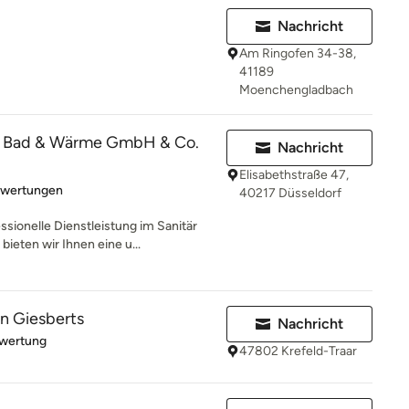
Nachricht
Am Ringofen 34-38,
41189
Moenchengladbach
g Bad & Wärme GmbH & Co.
Nachricht
Elisabethstraße 47,
rtung: 5 von 5 Sternen
ewertungen
40217 Düsseldorf
ionelle Dienstleistung im Sanitär
eten wir Ihnen eine u...
n Giesberts
Nachricht
rtung: 5 von 5 Sternen
ewertung
47802 Krefeld-Traar