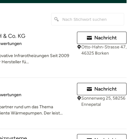
 & Co. KG
Nachricht
rtung: 5 von 5 Sternen
ewertungen
Otto-Hahn-Strasse 47,
46325 Borken
novative Infrarotheizungen Seit 2009
Hersteller fü...
Nachricht
rtung: 4.2 von 5 Sternen
ewertungen
Sonnenweg 25, 58256
Ennepetal
hpartner rund um das Thema
ziente Wärmepumpen. Der leist...
eizsysteme