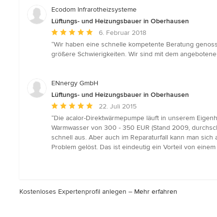
5
Ecodom Infrarotheizsysteme
Sternen
Lüftungs- und Heizungsbauer in Oberhausen
Durchschnittliche
6. Februar 2018
Bewertung:
“Wir haben eine schnelle kompetente Beratung genoss
5
größere Schwierigkeiten. Wir sind mit dem angebotenen
von
5
Sternen
ENnergy GmbH
Lüftungs- und Heizungsbauer in Oberhausen
Durchschnittliche
22. Juli 2015
Bewertung:
“Die acalor-Direktwärmepumpe läuft in unserem Eigenh
5
Warmwasser von 300 - 350 EUR (Stand 2009, durchschni
von
schnell aus. Aber auch im Reparaturfall kann man sic
5
Problem gelöst. Das ist eindeutig ein Vorteil von eine
Sternen
Kostenloses Expertenprofil anlegen –
Mehr erfahren