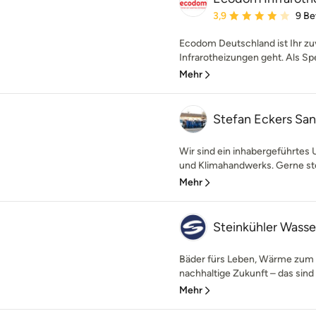
Durchschnittliche Bewe
3,9
9 B
Ecodom Deutschland ist Ihr zu
Infrarotheizungen geht. Als Spez
Mehr
Stefan Eckers San
Wir sind ein inhabergeführtes
und Klimahandwerks. Gerne stell
Mehr
Steinkühler Wasse
Bäder fürs Leben, Wärme zum 
nachhaltige Zukunft – das sind d
Mehr