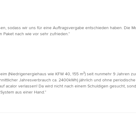
en, sodass wir uns für eine Auftragsvergabe entschieden haben. Die Mo
 Paket nach wie vor sehr zufrieden.”
eim (Niedrigenergiehaus wie KFW 40, 155 m²) seit nunmehr 9 Jahren zur
ttlicher Jahresverbrauch ca. 2400kWh) jährlich und ohne periodische W
h auf acalor verlassen! Da wird nicht nach einem Schuldigen gesucht, 
m System aus einer Hand.”