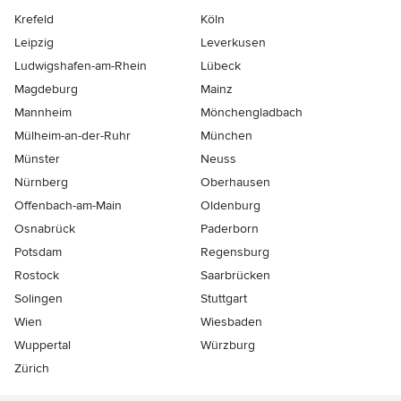
Krefeld
Köln
Leipzig
Leverkusen
Ludwigshafen-am-Rhein
Lübeck
Magdeburg
Mainz
Mannheim
Mönchen­gladbach
Mülheim-an-der-Ruhr
München
Münster
Neuss
Nürnberg
Oberhausen
Offenbach-am-Main
Oldenburg
Osnabrück
Paderborn
Potsdam
Regensburg
Rostock
Saarbrücken
Solingen
Stuttgart
Wien
Wiesbaden
Wuppertal
Würzburg
Zürich