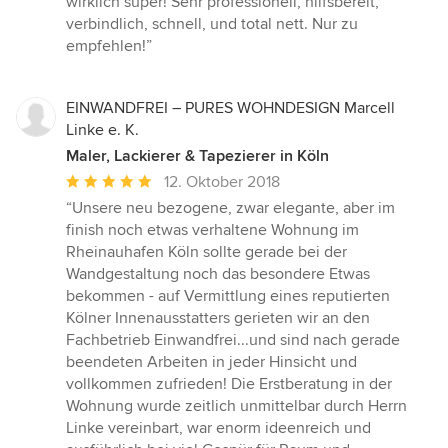
wirklich super! Sehr professionell, hilfsbereit,
5
verbindlich, schnell, und total nett. Nur zu
Sternen
empfehlen!”
EINWANDFREI – PURES WOHNDESIGN Marcell
Linke e. K.
Maler, Lackierer & Tapezierer in Köln
Durchschnittliche
12. Oktober 2018
Bewertung:
“Unsere neu bezogene, zwar elegante, aber im
5
finish noch etwas verhaltene Wohnung im
von
Rheinauhafen Köln sollte gerade bei der
5
Wandgestaltung noch das besondere Etwas
Sternen
bekommen - auf Vermittlung eines reputierten
Kölner Innenausstatters gerieten wir an den
Fachbetrieb Einwandfrei...und sind nach gerade
beendeten Arbeiten in jeder Hinsicht und
vollkommen zufrieden! Die Erstberatung in der
Wohnung wurde zeitlich unmittelbar durch Herrn
Linke vereinbart, war enorm ideenreich und