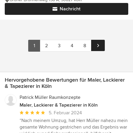
Nachricht
1
2
3
4
8
Hervorgehobene Bewertungen für Maler, Lackierer
& Tapezierer in Köln
Patrick Müller Raumkonzepte
Maler, Lackierer & Tapezierer in Köln
Durchschnittliche
5. Februar 2024
Bewertung:
“Nach meinem Umzug, hat Herr Müller nahezu mein
5
gesamte Wohnung gestrichen und das Ergebnis war
von