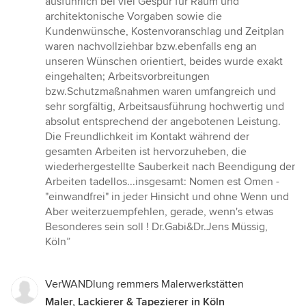
ausführlich bei viel Gespür für Raum und
architektonische Vorgaben sowie die
Kundenwünsche, Kostenvoranschlag und Zeitplan
waren nachvollziehbar bzw.ebenfalls eng an
unseren Wünschen orientiert, beides wurde exakt
eingehalten; Arbeitsvorbreitungen
bzw.Schutzmaßnahmen waren umfangreich und
sehr sorgfältig, Arbeitsausführung hochwertig und
absolut entsprechend der angebotenen Leistung.
Die Freundlichkeit im Kontakt während der
gesamten Arbeiten ist hervorzuheben, die
wiederhergestellte Sauberkeit nach Beendigung der
Arbeiten tadellos...insgesamt: Nomen est Omen -
"einwandfrei" in jeder Hinsicht und ohne Wenn und
Aber weiterzuempfehlen, gerade, wenn's etwas
Besonderes sein soll ! Dr.Gabi&Dr.Jens Müssig,
Köln”
VerWANDlung remmers Malerwerkstätten
Maler, Lackierer & Tapezierer in Köln