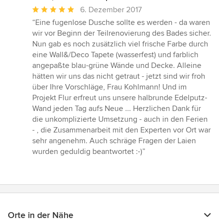
Durchschnittliche
6. Dezember 2017
Bewertung:
“Eine fugenlose Dusche sollte es werden - da waren
5
wir vor Beginn der Teilrenovierung des Bades sicher.
von
Nun gab es noch zusätzlich viel frische Farbe durch
5
eine Wall&/Deco Tapete (wasserfest) und farblich
Sternen
angepaßte blau-grüne Wände und Decke. Alleine
hätten wir uns das nicht getraut - jetzt sind wir froh
über Ihre Vorschläge, Frau Kohlmann! Und im
Projekt Flur erfreut uns unsere halbrunde Edelputz-
Wand jeden Tag aufs Neue ... Herzlichen Dank für
die unkomplizierte Umsetzung - auch in den Ferien
- , die Zusammenarbeit mit den Experten vor Ort war
sehr angenehm. Auch schräge Fragen der Laien
wurden geduldig beantwortet :-)”
Orte in der Nähe