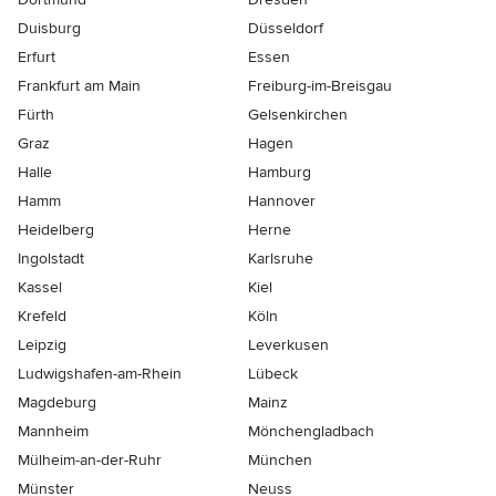
Duisburg
Düsseldorf
Erfurt
Essen
Frankfurt am Main
Freiburg-im-Breisgau
Fürth
Gelsenkirchen
Graz
Hagen
Halle
Hamburg
Hamm
Hannover
Heidelberg
Herne
Ingolstadt
Karlsruhe
Kassel
Kiel
Krefeld
Köln
Leipzig
Leverkusen
Ludwigshafen-am-Rhein
Lübeck
Magdeburg
Mainz
Mannheim
Mönchen­gladbach
Mülheim-an-der-Ruhr
München
Münster
Neuss