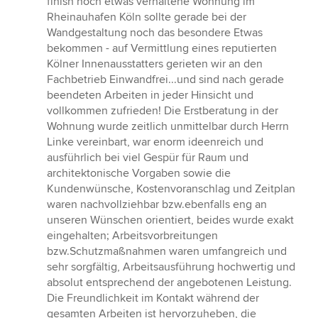
finish noch etwas verhaltene Wohnung im
von
Rheinauhafen Köln sollte gerade bei der
5
Wandgestaltung noch das besondere Etwas
Sternen
bekommen - auf Vermittlung eines reputierten
Kölner Innenausstatters gerieten wir an den
Fachbetrieb Einwandfrei...und sind nach gerade
beendeten Arbeiten in jeder Hinsicht und
vollkommen zufrieden! Die Erstberatung in der
Wohnung wurde zeitlich unmittelbar durch Herrn
Linke vereinbart, war enorm ideenreich und
ausführlich bei viel Gespür für Raum und
architektonische Vorgaben sowie die
Kundenwünsche, Kostenvoranschlag und Zeitplan
waren nachvollziehbar bzw.ebenfalls eng an
unseren Wünschen orientiert, beides wurde exakt
eingehalten; Arbeitsvorbreitungen
bzw.Schutzmaßnahmen waren umfangreich und
sehr sorgfältig, Arbeitsausführung hochwertig und
absolut entsprechend der angebotenen Leistung.
Die Freundlichkeit im Kontakt während der
gesamten Arbeiten ist hervorzuheben, die