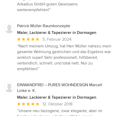
Arkadius GmbH guten Gewissens
weiterempfehlen!”
Patrick Müller Raumkonzepte
Maler, Lackierer & Tapezierer in Dormagen
Durchschnittliche
5. Februar 2024
Bewertung:
“Nach meinem Umzug, hat Herr Müller nahezu mein
5
gesamte Wohnung gestrichen und das Ergebnis war
von
wirklich super! Sehr professionell, hilfsbereit,
5
verbindlich, schnell, und total nett. Nur zu
Sternen
empfehlen!”
EINWANDFREI – PURES WOHNDESIGN Marcell
Linke e. K.
Maler, Lackierer & Tapezierer in Dormagen
Durchschnittliche
12. Oktober 2018
Bewertung:
“Unsere neu bezogene, zwar elegante, aber im
5