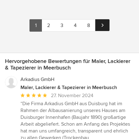
1
2
3
4
8
Hervorgehobene Bewertungen für Maler, Lackierer
& Tapezierer in Meerbusch
Arkadius GmbH
Maler, Lackierer & Tapezierer in Meerbusch
Durchschnittliche
27. November 2024
Bewertung:
“Die Firma Arkadius GmbH aus Duisburg hat im
5
Rahmen der Albausanierung unseres Hauses am
von
Duisburger Innenhafen (Baujahr 1890) großartige
5
Arbeit abgeliefert. Schon am Anfang des Projektes
Sternen
hat man uns umfangreich, transparent und ehrlich
zu allen Gewerken (Trockenbau,