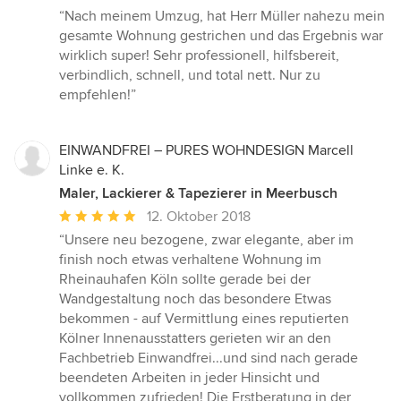
Bewertung:
“Nach meinem Umzug, hat Herr Müller nahezu mein
5
gesamte Wohnung gestrichen und das Ergebnis war
von
wirklich super! Sehr professionell, hilfsbereit,
5
verbindlich, schnell, und total nett. Nur zu
Sternen
empfehlen!”
EINWANDFREI – PURES WOHNDESIGN Marcell
Linke e. K.
Maler, Lackierer & Tapezierer in Meerbusch
Durchschnittliche
12. Oktober 2018
Bewertung:
“Unsere neu bezogene, zwar elegante, aber im
5
finish noch etwas verhaltene Wohnung im
von
Rheinauhafen Köln sollte gerade bei der
5
Wandgestaltung noch das besondere Etwas
Sternen
bekommen - auf Vermittlung eines reputierten
Kölner Innenausstatters gerieten wir an den
Fachbetrieb Einwandfrei...und sind nach gerade
beendeten Arbeiten in jeder Hinsicht und
vollkommen zufrieden! Die Erstberatung in der