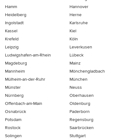
Hamm
Hannover
Heidelberg
Herne
Ingolstadt
Karlsruhe
Kassel
Kiel
Krefeld
Köln
Leipzig
Leverkusen
Ludwigshafen-am-Rhein
Lübeck
Magdeburg
Mainz
Mannheim
Mönchen­gladbach
Mülheim-an-der-Ruhr
München
Münster
Neuss
Nürnberg
Oberhausen
Offenbach-am-Main
Oldenburg
Osnabrück
Paderborn
Potsdam
Regensburg
Rostock
Saarbrücken
Solingen
Stuttgart