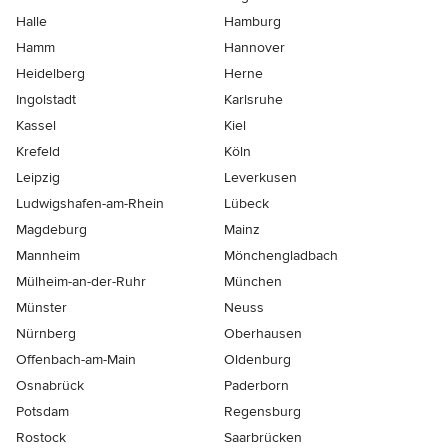
Halle
Hamburg
Hamm
Hannover
Heidelberg
Herne
Ingolstadt
Karlsruhe
Kassel
Kiel
Krefeld
Köln
Leipzig
Leverkusen
Ludwigshafen-am-Rhein
Lübeck
Magdeburg
Mainz
Mannheim
Mönchen­gladbach
Mülheim-an-der-Ruhr
München
Münster
Neuss
Nürnberg
Oberhausen
Offenbach-am-Main
Oldenburg
Osnabrück
Paderborn
Potsdam
Regensburg
Rostock
Saarbrücken