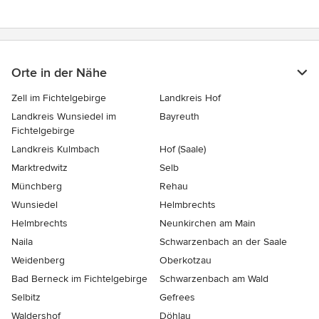
Orte in der Nähe
Zell im Fichtelgebirge
Landkreis Hof
Landkreis Wunsiedel im
Bayreuth
Fichtelgebirge
Landkreis Kulmbach
Hof (Saale)
Marktredwitz
Selb
Münchberg
Rehau
Wunsiedel
Helmbrechts
Helmbrechts
Neunkirchen am Main
Naila
Schwarzenbach an der Saale
Weidenberg
Oberkotzau
Bad Berneck im Fichtelgebirge
Schwarzenbach am Wald
Selbitz
Gefrees
Waldershof
Döhlau