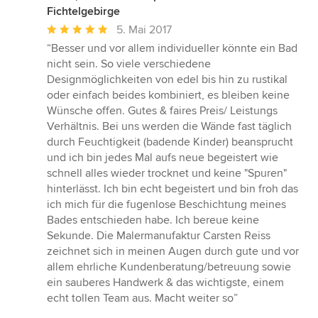
Fichtelgebirge
Durchschnittliche
5. Mai 2017
Bewertung:
“Besser und vor allem individueller könnte ein Bad
5
nicht sein. So viele verschiedene
von
Designmöglichkeiten von edel bis hin zu rustikal
5
oder einfach beides kombiniert, es bleiben keine
Sternen
Wünsche offen. Gutes & faires Preis/ Leistungs
Verhältnis. Bei uns werden die Wände fast täglich
durch Feuchtigkeit (badende Kinder) beansprucht
und ich bin jedes Mal aufs neue begeistert wie
schnell alles wieder trocknet und keine "Spuren"
hinterlässt. Ich bin echt begeistert und bin froh das
ich mich für die fugenlose Beschichtung meines
Bades entschieden habe. Ich bereue keine
Sekunde. Die Malermanufaktur Carsten Reiss
zeichnet sich in meinen Augen durch gute und vor
allem ehrliche Kundenberatung/betreuung sowie
ein sauberes Handwerk & das wichtigste, einem
echt tollen Team aus. Macht weiter so”