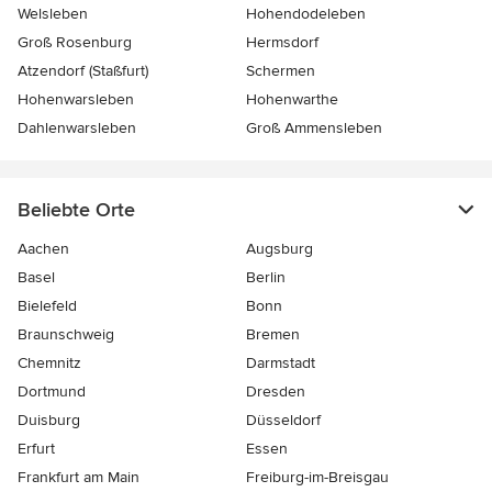
Welsleben
Hohendodeleben
Groß Rosenburg
Hermsdorf
Atzendorf (Staßfurt)
Schermen
Hohenwarsleben
Hohenwarthe
Dahlenwarsleben
Groß Ammensleben
Beliebte Orte
Aachen
Augsburg
Basel
Berlin
Bielefeld
Bonn
Braunschweig
Bremen
Chemnitz
Darmstadt
Dortmund
Dresden
Duisburg
Düsseldorf
Erfurt
Essen
Frankfurt am Main
Freiburg-im-Breisgau