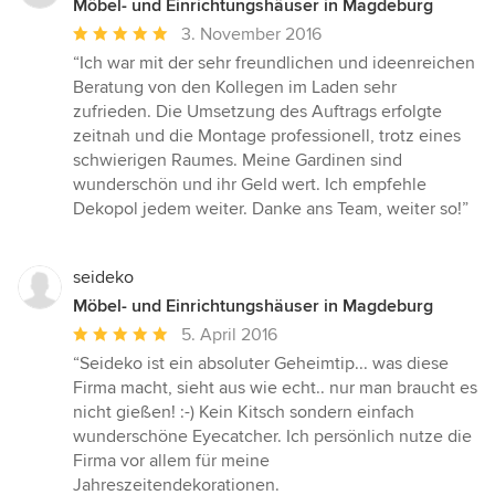
Möbel- und Einrichtungshäuser in Magdeburg
Durchschnittliche
3. November 2016
Bewertung:
“Ich war mit der sehr freundlichen und ideenreichen
5
Beratung von den Kollegen im Laden sehr
von
zufrieden. Die Umsetzung des Auftrags erfolgte
5
zeitnah und die Montage professionell, trotz eines
Sternen
schwierigen Raumes. Meine Gardinen sind
wunderschön und ihr Geld wert. Ich empfehle
Dekopol jedem weiter. Danke ans Team, weiter so!”
seideko
Möbel- und Einrichtungshäuser in Magdeburg
Durchschnittliche
5. April 2016
Bewertung:
“Seideko ist ein absoluter Geheimtip... was diese
5
Firma macht, sieht aus wie echt.. nur man braucht es
von
nicht gießen! :-) Kein Kitsch sondern einfach
5
wunderschöne Eyecatcher. Ich persönlich nutze die
Sternen
Firma vor allem für meine
Jahreszeitendekorationen.