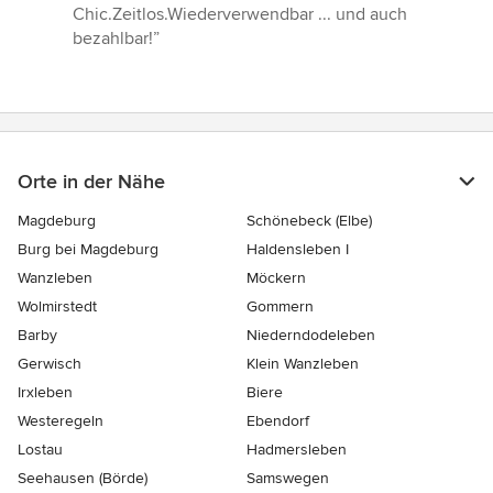
Chic.Zeitlos.Wiederverwendbar ... und auch
bezahlbar!”
Orte in der Nähe
Magdeburg
Schönebeck (Elbe)
Burg bei Magdeburg
Haldensleben I
Wanzleben
Möckern
Wolmirstedt
Gommern
Barby
Niederndodeleben
Gerwisch
Klein Wanzleben
Irxleben
Biere
Westeregeln
Ebendorf
Lostau
Hadmersleben
Seehausen (Börde)
Samswegen