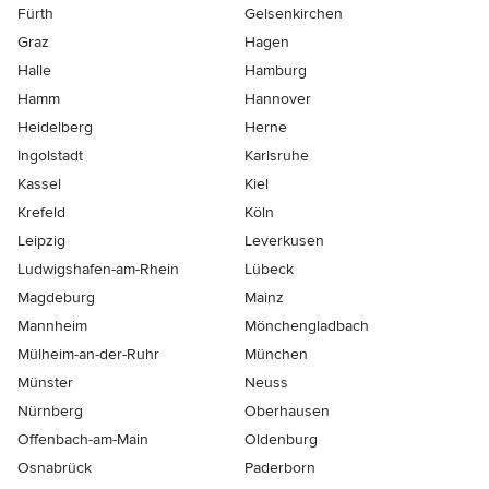
Fürth
Gelsenkirchen
Graz
Hagen
Halle
Hamburg
Hamm
Hannover
Heidelberg
Herne
Ingolstadt
Karlsruhe
Kassel
Kiel
Krefeld
Köln
Leipzig
Leverkusen
Ludwigshafen-am-Rhein
Lübeck
Magdeburg
Mainz
Mannheim
Mönchen­gladbach
Mülheim-an-der-Ruhr
München
Münster
Neuss
Nürnberg
Oberhausen
Offenbach-am-Main
Oldenburg
Osnabrück
Paderborn