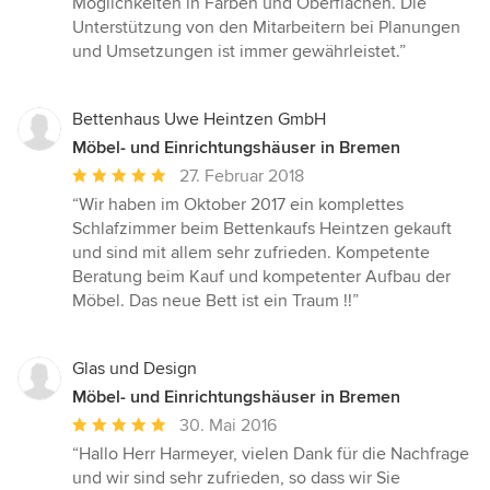
Möglichkeiten in Farben und Oberflächen. Die
Unterstützung von den Mitarbeitern bei Planungen
und Umsetzungen ist immer gewährleistet.”
Bettenhaus Uwe Heintzen GmbH
Möbel- und Einrichtungshäuser in Bremen
Durchschnittliche
27. Februar 2018
Bewertung:
“Wir haben im Oktober 2017 ein komplettes
5
Schlafzimmer beim Bettenkaufs Heintzen gekauft
von
und sind mit allem sehr zufrieden. Kompetente
5
Beratung beim Kauf und kompetenter Aufbau der
Sternen
Möbel. Das neue Bett ist ein Traum !!”
Glas und Design
Möbel- und Einrichtungshäuser in Bremen
Durchschnittliche
30. Mai 2016
Bewertung:
“Hallo Herr Harmeyer, vielen Dank für die Nachfrage
5
und wir sind sehr zufrieden, so dass wir Sie