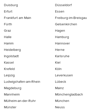
Duisburg
Düsseldorf
Erfurt
Essen
Frankfurt am Main
Freiburg-im-Breisgau
Fürth
Gelsenkirchen
Graz
Hagen
Halle
Hamburg
Hamm
Hannover
Heidelberg
Herne
Ingolstadt
Karlsruhe
Kassel
Kiel
Krefeld
Köln
Leipzig
Leverkusen
Ludwigshafen-am-Rhein
Lübeck
Magdeburg
Mainz
Mannheim
Mönchen­gladbach
Mülheim-an-der-Ruhr
München
Münster
Neuss