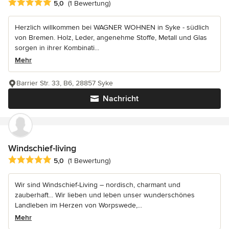
Durchschnittliche Bewertung: 5 von 5 Sternen
5,0
(1 Bewertung)
Herzlich willkommen bei WAGNER WOHNEN in Syke - südlich
von Bremen. Holz, Leder, angenehme Stoffe, Metall und Glas
sorgen in ihrer Kombinati...
Mehr
Barrier Str. 33, B6, 28857 Syke
Nachricht
Windschief-living
Durchschnittliche Bewertung: 5 von 5 Sternen
5,0
(1 Bewertung)
Wir sind Windschief-Living – nordisch, charmant und
zauberhaft... Wir lieben und leben unser wunderschönes
Landleben im Herzen von Worpswede,...
Mehr