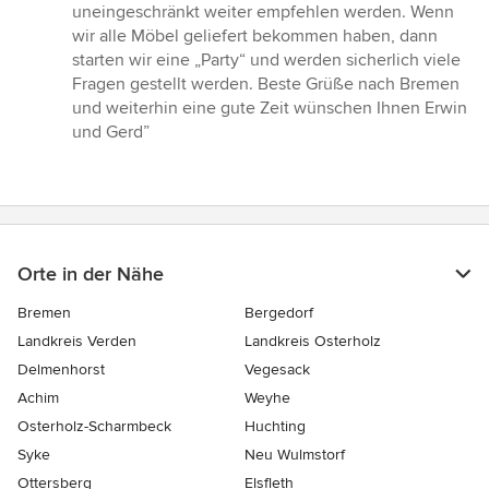
von
uneingeschränkt weiter empfehlen werden. Wenn
5
wir alle Möbel geliefert bekommen haben, dann
Sternen
starten wir eine „Party“ und werden sicherlich viele
Fragen gestellt werden. Beste Grüße nach Bremen
und weiterhin eine gute Zeit wünschen Ihnen Erwin
und Gerd”
Orte in der Nähe
Bremen
Bergedorf
Landkreis Verden
Landkreis Osterholz
Delmenhorst
Vegesack
Achim
Weyhe
Osterholz-Scharmbeck
Huchting
Syke
Neu Wulmstorf
Ottersberg
Elsfleth