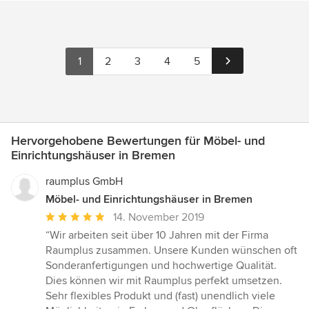
1
2
3
4
5
Hervorgehobene Bewertungen für Möbel- und
Einrichtungshäuser in Bremen
raumplus GmbH
Möbel- und Einrichtungshäuser in Bremen
Durchschnittliche
14. November 2019
Bewertung:
“Wir arbeiten seit über 10 Jahren mit der Firma
5
Raumplus zusammen. Unsere Kunden wünschen oft
von
Sonderanfertigungen und hochwertige Qualität.
5
Dies können wir mit Raumplus perfekt umsetzen.
Sternen
Sehr flexibles Produkt und (fast) unendlich viele