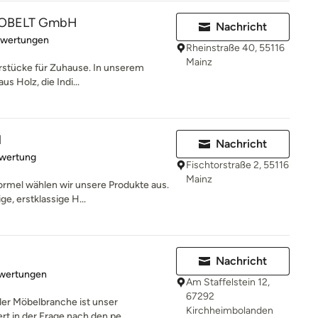
KOBELT GmbH
Nachricht
rtung: 5 von 5 Sternen
ewertungen
Rheinstraße 40, 55116
Mainz
rstücke für Zuhause. In unserem
us Holz, die Indi...
l
Nachricht
rtung: 5 von 5 Sternen
ewertung
Fischtorstraße 2, 55116
Mainz
rmel wählen wir unsere Produkte aus.
e, erstklassige H...
Nachricht
rtung: 1.7 von 5 Sternen
wertungen
Am Staffelstein 12,
67292
der Möbelbranche ist unser
Kirchheimbolanden
t in der Frage nach den pe...