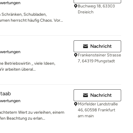
rtung: 5 von 5 Sternen
ewertungen
Buchweg 18, 63303
Dreieich
n Schränken, Schubladen,
men herrscht häufig Chaos. Vor...
Nachricht
rtung: 5 von 5 Sternen
ewertungen
Frankensteiner Strasse
7, 64319 Pfungstadt
e Betriebswirtin _ viele Ideen,
r arbeiten überal...
Staab
Nachricht
rtung: 4.7 von 5 Sternen
ewertungen
Mörfelder Landstraße
46, 60598 Frankfurt
achtetem Wert zu verleihen, einem
am main
fen Beachtung zu erlan...