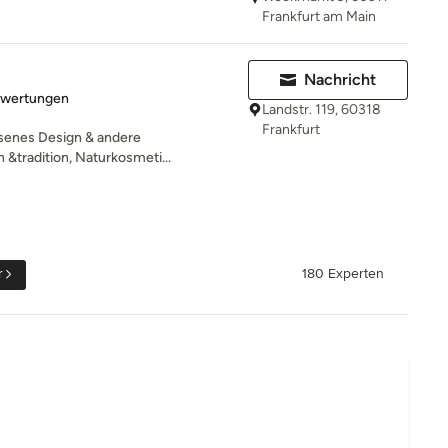
Frankfurt am Main
Nachricht
rtung: 5 von 5 Sternen
ewertungen
Landstr. 119, 60318
Frankfurt
esenes Design & andere
&tradition, Naturkosmeti...
r
180 Experten