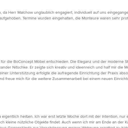
 da Herr Malchow unglaublich engagiert, individuell auf uns eingegangen
aufgehoben. Termine wurden eingehalten, die Monteure waren sehr prof
 für die BoConcept Möbel entschieden. Die Eleganz und der moderne Stil
nder Nitschke. Er zeigte sich kreativ und ideenreich und half mir die Mö
einer Unterstützung erfolgte die aufregende Einrichtung der Praxis absol
nd freue mich für die weitere Zusammenarbeit bei einem neuen Einricht
ea eigentlich heißen. Ich war erst letzte Woche dort mit der Intention, nu
ch kleine nützliche Objekte findet. Auch wenn ich mir am Ende an der Ka
e neue Gegenstände zur Verschönerung meiner Wohnung ergattert zu hab