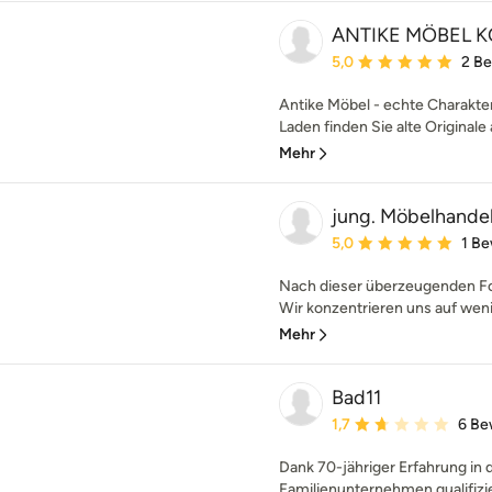
ANTIKE MÖBEL 
Durchschnittliche Bewe
5,0
2 B
Antike Möbel - echte Charakte
Laden finden Sie alte Originale a
Mehr
jung. Möbelhande
Durchschnittliche Bewe
5,0
1 B
Nach dieser überzeugenden Fo
Wir konzentrieren uns auf wenig
Mehr
Bad11
Durchschnittliche Bewe
1,7
6 Be
Dank 70-jähriger Erfahrung in 
Familienunternehmen qualifizier