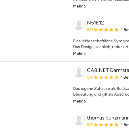
Mehr
N51E12
Durchschnittliche Bewe
5,0
1 B
Eine leidenschaftliche Symbio
Das Design, sachlich, reduziert
Mehr
CABINET Darmstad
Durchschnittliche Bewe
5,0
1 B
Das eigene Zuhause als Rückz
Bedeutung und gilt als Ausdruc
Mehr
thomas punzmann
Durchschnittliche Bewe
5,0
1 B