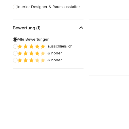
Interior Designer & Raumausstatter
Küchenplanung
Bewertung (1)
Landschaftsarchitekten
Armaturen & Sanitärbedarf
Alle Bewertungen
ausschließlich
Beleuchtung
& höher
Einbauschränke
& höher
Alle anzeigen