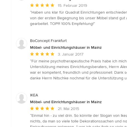
Durchschnittliche
15. Februar 2019
Bewertung:
“Haben uns klar für Quadrat Einrichtungen entschieden,
5
von der ersten Begegnung bis unser Möbel stand gut 
von
gearbeitet. TOP!!! 100% Empfehlung!”
5
Sternen
BoConcept Frankfurt
Möbel- und Einrichtungshäuser in Mainz
Durchschnittliche
3. Januar 2017
Bewertung:
“Für meine psychotherapeutische Praxis habe ich mich
5
Unterstützung meines Einrichtungsberaters, Herrn Alexa
von
war er kompetent, freundlich und professionell. Dank s
5
danke Herrn Nitschke nochmal für die Unterstützung u
Sternen
IKEA
Möbel- und Einrichtungshäuser in Mainz
Durchschnittliche
21. Mai 2015
Bewertung:
“Einmal hin - zu viel drin. So könnte der Slogan von Ik
5
nichts, da man so viele tolle Dekorationssachen und no
von
Einkaufswagen gelangen..." war ich sehr froh so viel