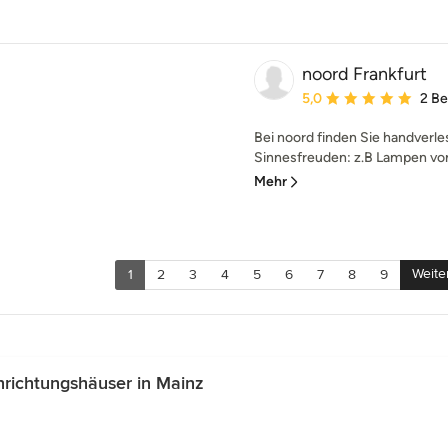
noord Frankfurt
Durchschnittliche Bewe
5,0
2 B
Bei noord finden Sie handverl
Sinnesfreuden: z.B Lampen von 
Mehr
Weite
1
2
3
4
5
6
7
8
9
richtungshäuser in Mainz