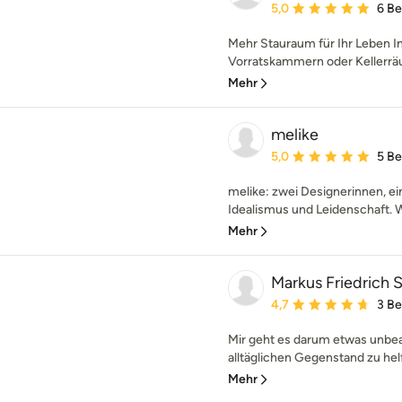
Durchschnittliche Bewe
5,0
6 B
Mehr Stauraum für Ihr Leben I
Vorratskammern oder Kellerräu
Mehr
melike
Durchschnittliche Bewe
5,0
5 B
melike: zwei Designerinnen, ein
Idealismus und Leidenschaft. Wi
Mehr
Markus Friedrich 
Durchschnittliche Bewe
4,7
3 B
Mir geht es darum etwas unbe
alltäglichen Gegenstand zu hel
Mehr