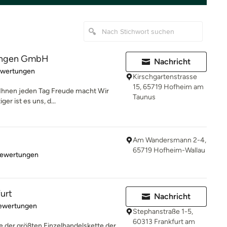
tungen GmbH
Nachricht
rtung: 4.7 von 5 Sternen
ewertungen
Kirschgartenstrasse
15, 65719 Hofheim am
 Ihnen jeden Tag Freude macht Wir
Taunus
er ist es uns, d...
Am Wandersmann 2-4,
65719 Hofheim-Wallau
rtung: 4.5 von 5 Sternen
Bewertungen
urt
Nachricht
rtung: 4.6 von 5 Sternen
Bewertungen
Stephanstraße 1-5,
60313 Frankfurt am
 der größten Einzelhandelskette der