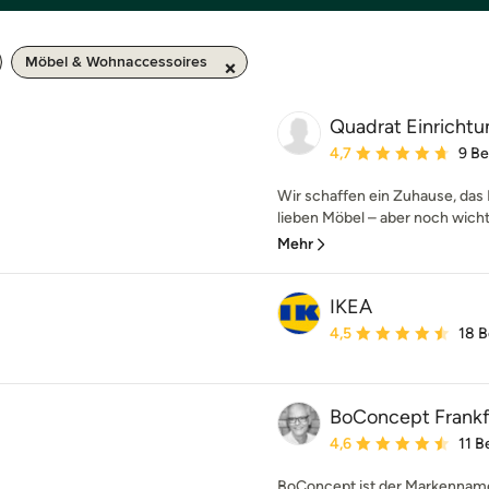
Möbel & Wohnaccessoires
Quadrat Einrich
Durchschnittliche Bewe
4,7
9 B
Wir schaffen ein Zuhause, das
lieben Möbel – aber noch wichtig
Mehr
IKEA
Durchschnittliche Bewe
4,5
18 
BoConcept Frankf
Durchschnittliche Bewe
4,6
11 
BoConcept ist der Markenname