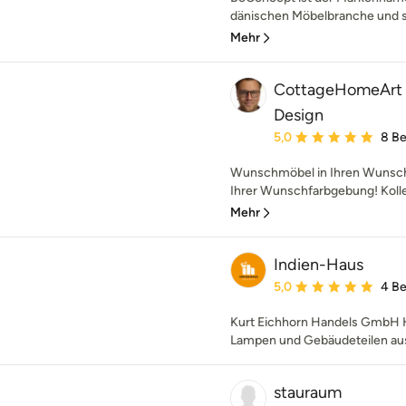
dänischen Möbelbranche und st
Mehr
CottageHomeArt |
Design
Durchschnittliche Bewe
5,0
8 B
Wunschmöbel in Ihren Wunsc
Ihrer Wunschfarbgebung! Kollek
Mehr
Indien-Haus
Durchschnittliche Bewe
5,0
4 B
Kurt Eichhorn Handels GmbH H
Lampen und Gebäudeteilen aus 
stauraum