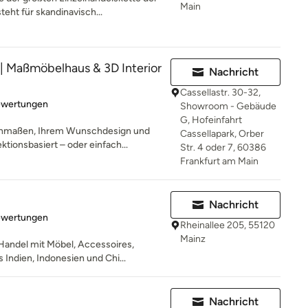
Main
eht für skandinavisch...
 Maßmöbelhaus & 3D Interior
Nachricht
Cassellastr. 30-32,
rtung: 5 von 5 Sternen
ewertungen
Showroom - Gebäude
G, Hofeinfahrt
hmaßen, Ihrem Wunschdesign und
Cassellapark, Orber
tionsbasiert – oder einfach...
Str. 4 oder 7, 60386
Frankfurt am Main
Nachricht
rtung: 5 von 5 Sternen
ewertungen
Rheinallee 205, 55120
Mainz
andel mit Möbel, Accessoires,
Indien, Indonesien und Chi...
Nachricht