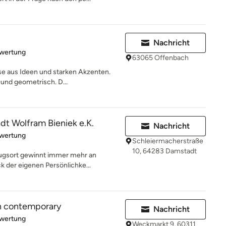
Nachricht
rtung: 5 von 5 Sternen
ewertung
63065 Offenbach
se aus Ideen und starken Akzenten.
 und geometrisch. D...
t Wolfram Bieniek e.K.
Nachricht
rtung: 5 von 5 Sternen
ewertung
Schleiermacherstraße
10, 64283 Damstadt
ugsort gewinnt immer mehr an
k der eigenen Persönlichke...
 contemporary
Nachricht
rtung: 5 von 5 Sternen
ewertung
Weckmarkt 9, 60311