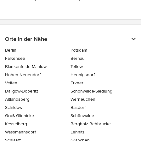
Orte in der Nähe
Berlin
Potsdam
Falkensee
Bernau
Blankenfelde-Mahlow
Teltow
Hohen Neuendorf
Hennigsdorf
Velten
Erkner
Dallgow-Döberitz
Schönwalde-Siedlung
Altlandsberg
Werneuchen
Schildow
Basdorf
Groß Glienicke
Schönwalde
Kesselberg
Bergholz-Rehbrücke
Wassmannsdorf
Lehnitz
Schlaatz
Gräbchen