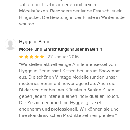
von
Jahren noch sehr zufrieden mit beiden
5
Möbelstücken. Besonders der lange Esstisch ist ein
Sternen
Hingucker. Die Beratung in der Filiale in Winterhude
war top!”
Hyggelig Berlin
Möbel- und Einrichtungshäuser in Berlin
Durchschnittliche
27. Januar 2016
Bewertung:
“Wir stellen aktuell einige Armlehnensessel von
5
Hyggelig Berlin samt Kissen bei uns im Showroom
von
aus. Die schönen Vintage Modelle runden unser
5
modernes Sortiment hervorragend ab. Auch die
Sternen
Bilder von der berliner Künstlerin Sabine Kluge
geben jedem Interieur einen individuellen Touch.
Die Zusammenarbeit mit Hyggelig ist sehr
angenehm und professionell. Wir können sie und
Ihre skandinavischen Produkte sehr empfehlen.”