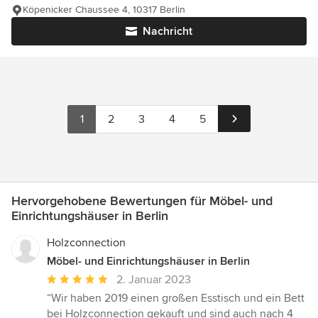
Köpenicker Chaussee 4, 10317 Berlin
Nachricht
1
2
3
4
5
Hervorgehobene Bewertungen für Möbel- und
Einrichtungshäuser in Berlin
Holzconnection
Möbel- und Einrichtungshäuser in Berlin
Durchschnittliche
2. Januar 2023
Bewertung:
“Wir haben 2019 einen großen Esstisch und ein Bett
5
bei Holzconnection gekauft und sind auch nach 4