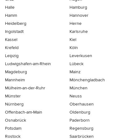
Halle
Hamburg
Hamm
Hannover
Heidelberg
Herne
Ingolstadt
Karlsruhe
Kassel
Kiel
Krefeld
Köln
Leipzig
Leverkusen
Ludwigshafen-am-Rhein
Lübeck
Magdeburg
Mainz
Mannheim
Mönchen­gladbach
Mülheim-an-der-Ruhr
München
Münster
Neuss
Nürnberg
Oberhausen
Offenbach-am-Main
Oldenburg
Osnabrück
Paderborn
Potsdam
Regensburg
Rostock
Saarbrücken