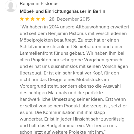
Benjamin Pistorius
Möbel- und Einrichtungshäuser in Berlin
Durchschnittliche
28. Dezember 2015
Bewertung:
“Wir haben in 2014 unsere Altbauwohnung erweitert
5
und seit dem Benjamin Pistorius mit verschiedenen
von
Möbelprojekten beauftragt. Zuletzt hat er einen
5
Schlafzimmerschrank mit Schiebetüren und einer
Sternen
Lammellenfront für uns gebaut. Wir haben ihm bei
allen Projekten nur sehr grobe Vorgaben gemacht
und er hat uns ausnahmslos mit seinen Vorschlägen
überzeugt. Er ist ein sehr kreativer Kopf, für den
nicht nur das Design eines Möbelstücks im
Vordergrund steht, sondern ebenso die Auswahl
des richtigen Materials und die perfekte
handwerkliche Umsetzung seiner Ideen. Erst wenn
er selbst von seinem Produkt überzeugt ist, setzt er
es um. Die Kommunikation mit ihm klapp
wunderbar. Er ist in jeder Hinsicht sehr zuverlässig
und hält das Budget immer ein. Wir freuen uns
schon jetzt auf weitere Projekte mit ihm.”