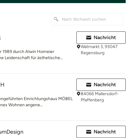
k
Nachricht
Watmarkt 3, 93047
 1989 durch Alwin Homeier
Regensburg
ne Leidenschaft für ästhetische...
bH
Nachricht
84066 Mallersdorf-
iengeführten Einrichtungshaus MÖBEL
Pfaffenberg
önes Wohnen angene...
umDesign
Nachricht