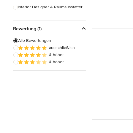
Interior Designer & Raumausstatter
Küchenplanung
Bewertung (1)
Landschaftsarchitekten
Armaturen & Sanitärbedarf
Alle Bewertungen
ausschließlich
Beleuchtung
& höher
Einbauschränke
& höher
Alle anzeigen