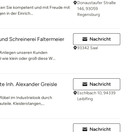
Donaustaufer Straße
ten Sie kompetent und mit Freude mit
146, 93059
n in der Einrich...
Regensburg
und Schreinerei Faltermeier
Nachricht
93342 Saal
s Anliegen unseren Kunden
 wie klein oder groß diese W...
e Inh. Alexander Greisle
Nachricht
Eschlbach 10, 94339
 Möbel im Industrielook durch
Leiblfing
teile. Kleiderstangen,...
Nachricht