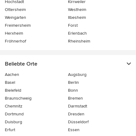
Hochstadt
Kirrweiler
Ottersheim
Westheim
Weingarten
Ilbesheim
Freimersheim
Forst
Herxheim
Erlenbach
Fröhnerhof
Rheinsheim
Beliebte Orte
Aachen
Augsburg
Basel
Berlin
Bielefeld
Bonn
Braunschweig
Bremen
Chemnitz
Darmstadt
Dortmund
Dresden
Duisburg
Düsseldorf
Erfurt
Essen