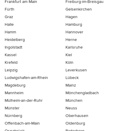
Frankfurt am Main
Freiburg-im-Breisgau
Fürth
Gelsenkirchen
Graz
Hagen
Halle
Hamburg
Hamm
Hannover
Heidelberg
Herne
Ingolstadt
Karlsruhe
Kassel
Kiel
Krefeld
Köln
Leipzig
Leverkusen
Ludwigshafen-am-Rhein
Lübeck
Magdeburg
Mainz
Mannheim
Mönchen­gladbach
Mülheim-an-der-Ruhr
München
Münster
Neuss
Nürnberg
Oberhausen
Offenbach-am-Main
Oldenburg
Osnabrück
Paderborn