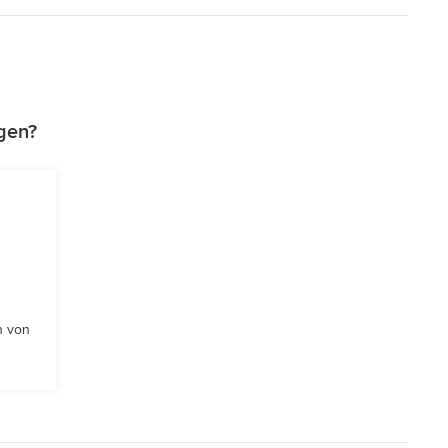
gen?
n von