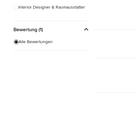
Interior Designer & Raumausstatter
Küchenplanung
Bewertung (1)
Landschaftsarchitekten
Armaturen & Sanitärbedarf
Alle Bewertungen
Beleuchtung
Einbauschränke
Alle anzeigen