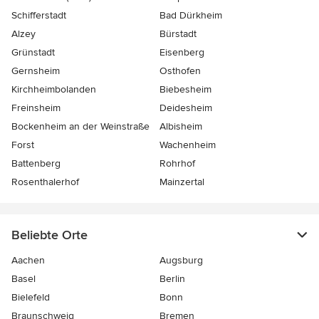
Schifferstadt
Bad Dürkheim
Alzey
Bürstadt
Grünstadt
Eisenberg
Gernsheim
Osthofen
Kirchheimbolanden
Biebesheim
Freinsheim
Deidesheim
Bockenheim an der Weinstraße
Albisheim
Forst
Wachenheim
Battenberg
Rohrhof
Rosenthalerhof
Mainzertal
Beliebte Orte
Aachen
Augsburg
Basel
Berlin
Bielefeld
Bonn
Braunschweig
Bremen