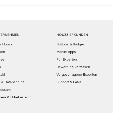
TERNEHMEN
HOUZZ ERKUNDEN
r Houzz
Buttons & Badges
ien
Mobile Apps
sse
Für Experten
s
Bewertung verfassen
takt
Vorgeschlagene Experten
B
&
Datenschutz
Support & FAQs
ressum
ken- & Urheberrecht