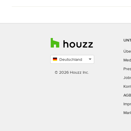
UN
Übe
Deutschland
Med
Land
Pre
auswählen
© 2026 Houzz Inc.
Job
Kon
AG
Imp
Mar