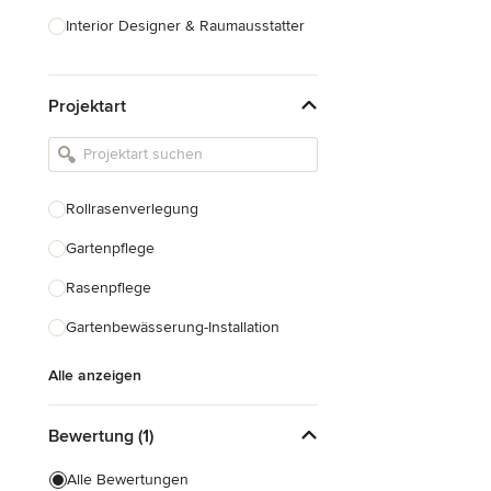
Interior Designer & Raumausstatter
Küchenplanung
Projektart
Landschaftsarchitekten
Armaturen & Sanitärbedarf
Beleuchtung
Rollrasenverlegung
Einbauschränke
Gartenpflege
Alle anzeigen
Rasenpflege
Gartenbewässerung-Installation
Alle anzeigen
Bewertung (1)
Alle Bewertungen