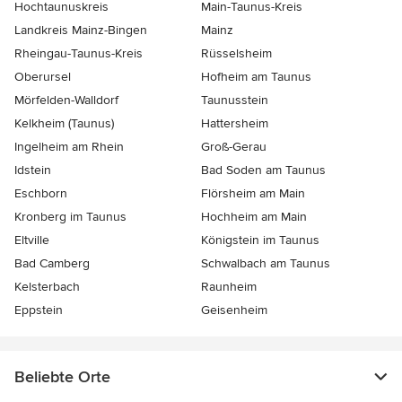
Hochtaunuskreis
Main-Taunus-Kreis
Landkreis Mainz-Bingen
Mainz
Rheingau-Taunus-Kreis
Rüsselsheim
Oberursel
Hofheim am Taunus
Mörfelden-Walldorf
Taunusstein
Kelkheim (Taunus)
Hattersheim
Ingelheim am Rhein
Groß-Gerau
Idstein
Bad Soden am Taunus
Eschborn
Flörsheim am Main
Kronberg im Taunus
Hochheim am Main
Eltville
Königstein im Taunus
Bad Camberg
Schwalbach am Taunus
Kelsterbach
Raunheim
Eppstein
Geisenheim
Beliebte Orte