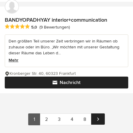
BANDYOPADHYAY interior+communication
Durchschnittliche Bewertung: 5 von 5 Sternen
5,0
(9 Bewertungen)
Den größten Teil unserer Zeit verbringen wir in Räumen ob
zuhause oder im Büro. „Wir möchten mit unserer Gestaltung
dieser Räume das Leben d...
Mehr
Kronberger Str. 40, 60323 Frankfurt
Nachricht
1
2
3
4
8