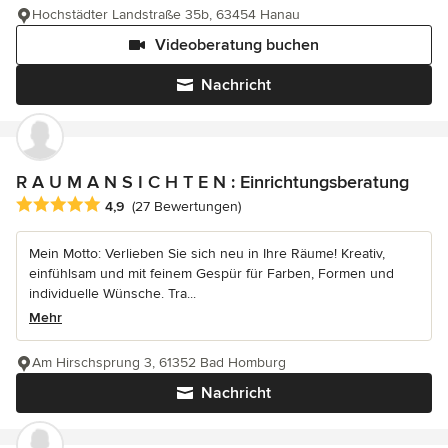
Hochstädter Landstraße 35b, 63454 Hanau
Videoberatung buchen
Nachricht
R A U M A N S I C H T E N : Einrichtungsberatung
Durchschnittliche Bewertung: 4.9 von 5 Sternen
4,9
(27 Bewertungen)
Mein Motto: Verlieben Sie sich neu in Ihre Räume! Kreativ,
einfühlsam und mit feinem Gespür für Farben, Formen und
individuelle Wünsche. Tra...
Mehr
Am Hirschsprung 3, 61352 Bad Homburg
Nachricht