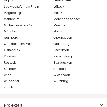
Leipzig
Leverkusen
Ludwigshafen-am-Rhein
Lübeck
Magdeburg
Mainz
Mannheim
Mönchen­gladbach
Mülheim-an-der-Ruhr
München
Münster
Neuss
Nürnberg
Oberhausen
Offenbach-am-Main
Oldenburg
Osnabrück
Paderborn
Potsdam
Regensburg
Rostock
Saarbrücken
Solingen
Stuttgart
Wien
Wiesbaden
Wuppertal
Würzburg
Zürich
Projektart