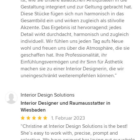
ist, wie sie unsere asiatischen Antiquitäten in die
Gestaltung integriert und zur Geltung gebracht hat.
Diese Stücke fügen sich nun harmonisch in das
Gesamtbild ein und wirken zugleich als stilvolle
Akzente. Das Ergebnis ist hervorragend: jedes
Detail wirkt durchdacht, harmonisch und zugleich
individuell. Wir fühlen uns jeden Tag aufs Neue
wohl und freuen uns über die Atmosphäre, die sie
geschaffen hat. Ihre Professionalität, ihr
Einfühlungsvermögen und ihr Sinn für Ästhetik
machen sie zu einer Interior Designerin, die wir
uneingeschränkt weiterempfehlen können.”
Interior Design Solutions
Interior Designer und Raumausstatter in
Wiesbaden
Durchschnittliche
1. Februar 2023
Bewertung:
“Christine at Interior Design Solutions is the best!
5
She’s easy to work with, precise, prompt and
von