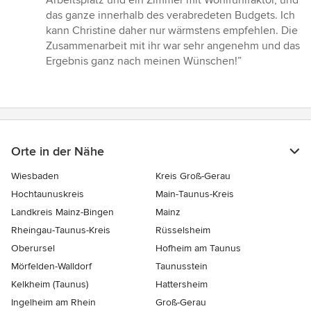
Arbeitsplatz und ein Zimmer mit Wohlfühlfaktor, und
das ganze innerhalb des verabredeten Budgets. Ich
kann Christine daher nur wärmstens empfehlen. Die
Zusammenarbeit mit ihr war sehr angenehm und das
Ergebnis ganz nach meinen Wünschen!”
Orte in der Nähe
Wiesbaden
Kreis Groß-Gerau
Hochtaunuskreis
Main-Taunus-Kreis
Landkreis Mainz-Bingen
Mainz
Rheingau-Taunus-Kreis
Rüsselsheim
Oberursel
Hofheim am Taunus
Mörfelden-Walldorf
Taunusstein
Kelkheim (Taunus)
Hattersheim
Ingelheim am Rhein
Groß-Gerau