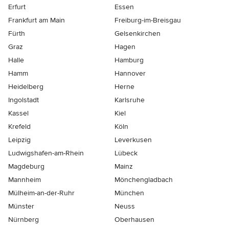
Erfurt
Essen
Frankfurt am Main
Freiburg-im-Breisgau
Fürth
Gelsenkirchen
Graz
Hagen
Halle
Hamburg
Hamm
Hannover
Heidelberg
Herne
Ingolstadt
Karlsruhe
Kassel
Kiel
Krefeld
Köln
Leipzig
Leverkusen
Ludwigshafen-am-Rhein
Lübeck
Magdeburg
Mainz
Mannheim
Mönchen­gladbach
Mülheim-an-der-Ruhr
München
Münster
Neuss
Nürnberg
Oberhausen