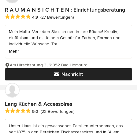
R A U M A N S I C H T E N : Einrichtungsberatung
Durchschnittliche Bewertung: 4.9 von 5 Sternen
4,9
(27 Bewertungen)
Mein Motto: Verlieben Sie sich neu in Ihre Räume! Kreativ,
einfühlsam und mit feinem Gespür für Farben, Formen und
individuelle Wünsche. Tra...
Mehr
Am Hirschsprung 3, 61352 Bad Homburg
Nachricht
Lang Küchen & Accessoires
Durchschnittliche Bewertung: 5 von 5 Sternen
5,0
(22 Bewertungen)
Unser Haus ist ein gewachsenes Familienunternehmen, das
seit 1875 in den Bereichen Tischaccessoires und in “Allem