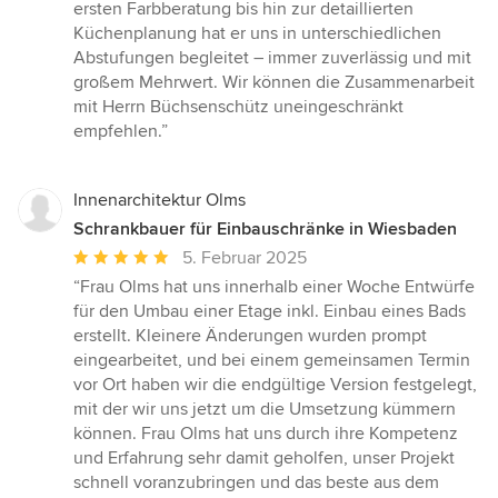
ersten Farbberatung bis hin zur detaillierten
Küchenplanung hat er uns in unterschiedlichen
Abstufungen begleitet – immer zuverlässig und mit
großem Mehrwert. Wir können die Zusammenarbeit
mit Herrn Büchsenschütz uneingeschränkt
empfehlen.”
Innenarchitektur Olms
Schrankbauer für Einbauschränke in Wiesbaden
Durchschnittliche
5. Februar 2025
Bewertung:
“Frau Olms hat uns innerhalb einer Woche Entwürfe
5
für den Umbau einer Etage inkl. Einbau eines Bads
von
erstellt. Kleinere Änderungen wurden prompt
5
eingearbeitet, und bei einem gemeinsamen Termin
Sternen
vor Ort haben wir die endgültige Version festgelegt,
mit der wir uns jetzt um die Umsetzung kümmern
können. Frau Olms hat uns durch ihre Kompetenz
und Erfahrung sehr damit geholfen, unser Projekt
schnell voranzubringen und das beste aus dem