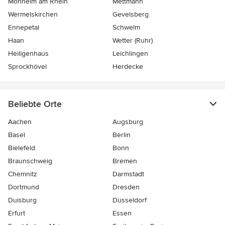
Monheim am Rhein
Mettmann
Wermelskirchen
Gevelsberg
Ennepetal
Schwelm
Haan
Wetter (Ruhr)
Heiligenhaus
Leichlingen
Sprockhövel
Herdecke
Beliebte Orte
Aachen
Augsburg
Basel
Berlin
Bielefeld
Bonn
Braunschweig
Bremen
Chemnitz
Darmstadt
Dortmund
Dresden
Duisburg
Düsseldorf
Erfurt
Essen