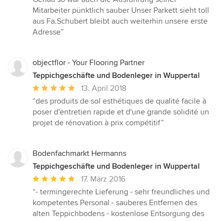
Mitarbeiter pünktlich sauber Unser Parkett sieht toll
aus Fa.Schubert bleibt auch weiterhin unsere erste
Adresse”
objectflor - Your Flooring Partner
Teppichgeschäfte und Bodenleger in Wuppertal
Durchschnittliche
13. April 2018
Bewertung:
“des produits de sol esthétiques de qualité facile à
5
poser d'entretien rapide et d'une grande solidité un
von
projet de rénovation à prix compétitif”
5
Sternen
Bodenfachmarkt Hermanns
Teppichgeschäfte und Bodenleger in Wuppertal
Durchschnittliche
17. März 2016
Bewertung:
“- termingerechte Lieferung - sehr freundliches und
5
kompetentes Personal - sauberes Entfernen des
von
alten Teppichbodens - kostenlose Entsorgung des