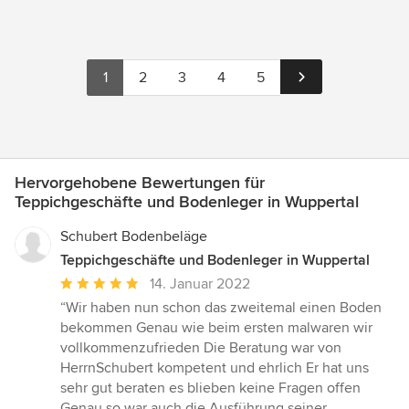
1
2
3
4
5
Hervorgehobene Bewertungen für
Teppichgeschäfte und Bodenleger in Wuppertal
Schubert Bodenbeläge
Teppichgeschäfte und Bodenleger in Wuppertal
Durchschnittliche
14. Januar 2022
Bewertung:
“Wir haben nun schon das zweitemal einen Boden
5
bekommen Genau wie beim ersten malwaren wir
von
vollkommenzufrieden Die Beratung war von
5
HerrnSchubert kompetent und ehrlich Er hat uns
Sternen
sehr gut beraten es blieben keine Fragen offen
Genau so war auch die Ausführung seiner