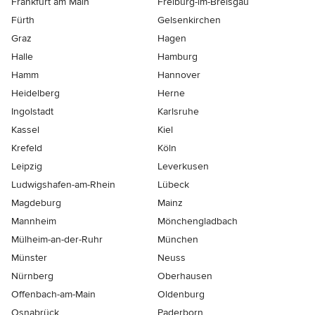
Frankfurt am Main
Freiburg-im-Breisgau
Fürth
Gelsenkirchen
Graz
Hagen
Halle
Hamburg
Hamm
Hannover
Heidelberg
Herne
Ingolstadt
Karlsruhe
Kassel
Kiel
Krefeld
Köln
Leipzig
Leverkusen
Ludwigshafen-am-Rhein
Lübeck
Magdeburg
Mainz
Mannheim
Mönchen­gladbach
Mülheim-an-der-Ruhr
München
Münster
Neuss
Nürnberg
Oberhausen
Offenbach-am-Main
Oldenburg
Osnabrück
Paderborn