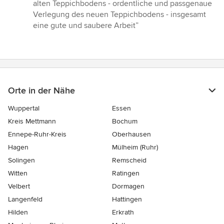
5
alten Teppichbodens - ordentliche und passgenaue
Sternen
Verlegung des neuen Teppichbodens - insgesamt
eine gute und saubere Arbeit”
Orte in der Nähe
Wuppertal
Essen
Kreis Mettmann
Bochum
Ennepe-Ruhr-Kreis
Oberhausen
Hagen
Mülheim (Ruhr)
Solingen
Remscheid
Witten
Ratingen
Velbert
Dormagen
Langenfeld
Hattingen
Hilden
Erkrath