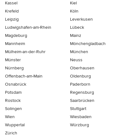
Kassel
Kiel
Krefeld
Köln
Leipzig
Leverkusen
Ludwigshafen-am-Rhein
Lübeck
Magdeburg
Mainz
Mannheim
Mönchen­gladbach
Mülheim-an-der-Ruhr
München
Münster
Neuss
Nürnberg
Oberhausen
Offenbach-am-Main
Oldenburg
Osnabrück
Paderborn
Potsdam
Regensburg
Rostock
Saarbrücken
Solingen
Stuttgart
Wien
Wiesbaden
Wuppertal
Würzburg
Zürich