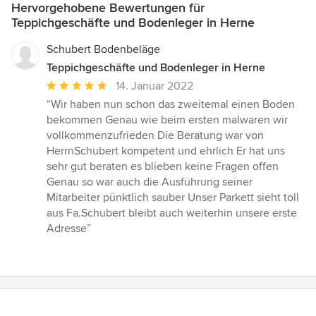
Hervorgehobene Bewertungen für
Teppichgeschäfte und Bodenleger in Herne
Schubert Bodenbeläge
Teppichgeschäfte und Bodenleger in Herne
Durchschnittliche
14. Januar 2022
Bewertung:
“Wir haben nun schon das zweitemal einen Boden
5
bekommen Genau wie beim ersten malwaren wir
von
vollkommenzufrieden Die Beratung war von
5
HerrnSchubert kompetent und ehrlich Er hat uns
Sternen
sehr gut beraten es blieben keine Fragen offen
Genau so war auch die Ausführung seiner
Mitarbeiter pünktlich sauber Unser Parkett sieht toll
aus Fa.Schubert bleibt auch weiterhin unsere erste
Adresse”