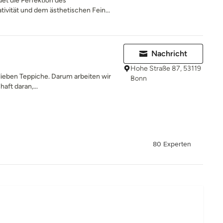
et die Perfektion des
ivität und dem ästhetischen Fein...
Nachricht
Hohe Straße 87, 53119
 lieben Teppiche. Darum arbeiten wir
Bonn
aft daran,...
80 Experten