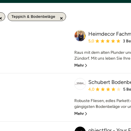
Teppich & Bodenbeläge
Heimdecor Fachm
Durchschnittliche Bewe
5,0
3 B
Raus mit dem alten Plunder un
Zündorf. Mit uns leben Sie Ihre
Mehr
Schubert Bodenb
Durchschnittliche Bewe
4,0
5 B
Robuste Fliesen, edles Parkett 
gängigsten Bodenbeläge vor und
Mehr
objectflor - Your 