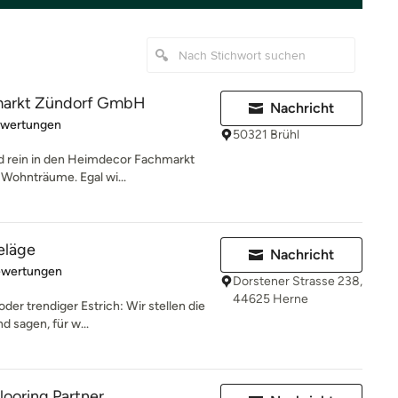
arkt Zündorf GmbH
Nachricht
rtung: 5 von 5 Sternen
ewertungen
50321 Brühl
d rein in den Heimdecor Fachmarkt
 Wohnträume. Egal wi...
eläge
Nachricht
rtung: 4 von 5 Sternen
ewertungen
Dorstener Strasse 238,
44625 Herne
oder trendiger Estrich: Wir stellen die
 sagen, für w...
Flooring Partner