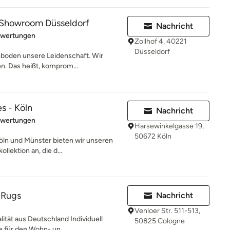
howroom Düsseldorf
Nachricht
rtung: 5 von 5 Sternen
ewertungen
Zollhof 4, 40221
Düsseldorf
chboden unsere Leidenschaft. Wir
n. Das heißt, komprom...
s - Köln
Nachricht
rtung: 5 von 5 Sternen
ewertungen
Harsewinkelgasse 19,
50672 Köln
Köln und Münster bieten wir unseren
lektion an, die d...
e Rugs
Nachricht
Venloer Str. 511-513,
ität aus Deutschland Individuell
50825 Cologne
e für den Wohn- un...