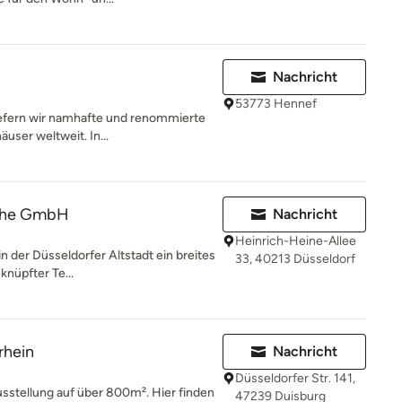
Nachricht
53773 Hennef
iefern wir namhafte und renommierte
user weltweit. In...
che GmbH
Nachricht
Heinrich-Heine-Allee
in der Düsseldorfer Altstadt ein breites
33, 40213 Düsseldorf
knüpfter Te...
rhein
Nachricht
Düsseldorfer Str. 141,
sstellung auf über 800m². Hier finden
47239 Duisburg