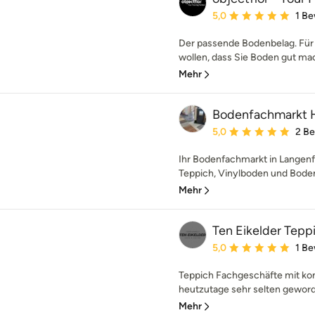
Durchschnittliche Bewe
5,0
1 B
Der passende Bodenbelag. Für I
wollen, dass Sie Boden gut mach
Mehr
Bodenfachmarkt 
Durchschnittliche Bewe
5,0
2 B
Ihr Bodenfachmarkt in Langenfe
Teppich, Vinylboden und Bodenb
Mehr
Ten Eikelder Tep
Durchschnittliche Bewe
5,0
1 B
Teppich Fachgeschäfte mit ko
heutzutage sehr selten geword
Mehr