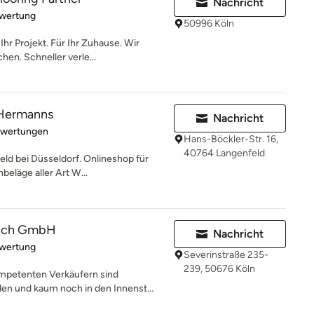
Nachricht
rtung: 5 von 5 Sternen
ewertung
50996 Köln
hr Projekt. Für Ihr Zuhause. Wir
en. Schneller verle...
Hermanns
Nachricht
rtung: 5 von 5 Sternen
ewertungen
Hans-Böckler-Str. 16,
40764 Langenfeld
ld bei Düsseldorf. Onlineshop für
eläge aller Art W...
pich GmbH
Nachricht
rtung: 5 von 5 Sternen
ewertung
Severinstraße 235-
239, 50676 Köln
mpetenten Verkäufern sind
en und kaum noch in den Innenst...