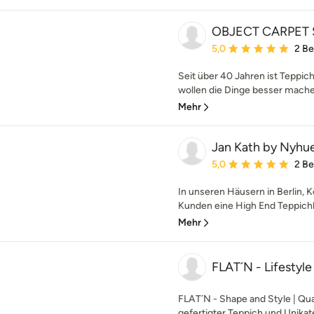
OBJECT CARPET S
Durchschnittliche Bewe
5,0
2 B
Seit über 40 Jahren ist Teppi
wollen die Dinge besser mache
Mehr
Jan Kath by Nyhue
Durchschnittliche Bewe
5,0
2 B
In unseren Häusern in Berlin, 
Kunden eine High End Teppichkol
Mehr
FLAT´N - Lifestyl
FLAT´N - Shape and Style | Qual
gefertigter Teppich und Unikat