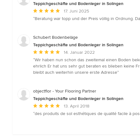
Teppichgeschäfte und Bodenleger in Solingen
Durchschnittliche
17. Juni 2025
Bewertung:
“Beratung war topp und der Preis völlig in Ordnung. D
5
von
5
Schubert Bodenbeläge
Sternen
Teppichgeschäfte und Bodenleger in Solingen
Durchschnittliche
14. Januar 2022
Bewertung:
“Wir haben nun schon das zweitemal einen Boden be
5
ehrlich Er hat uns sehr gut beraten es blieben keine F
von
bleibt auch weiterhin unsere erste Adresse”
5
Sternen
objectflor - Your Flooring Partner
Teppichgeschäfte und Bodenleger in Solingen
Durchschnittliche
13. April 2018
Bewertung:
“des produits de sol esthétiques de qualité facile à pos
5
von
5
Sternen