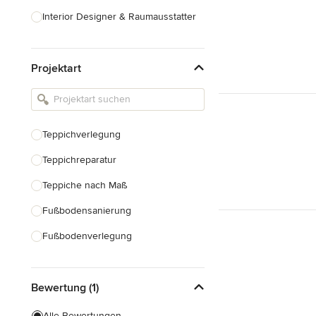
Interior Designer & Raumausstatter
Küchenplanung
Projektart
Landschaftsarchitekten
Armaturen & Sanitärbedarf
Beleuchtung
Teppichverlegung
Einbauschränke
Teppichreparatur
Alle anzeigen
Teppiche nach Maß
Fußbodensanierung
Fußbodenverlegung
Laminatverlegung
Bewertung (1)
Vinylboden verlegen
Fußbodenausgleich
Alle Bewertungen