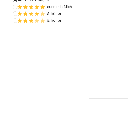
ausschließlich
Alle anzeigen
& höher
& höher