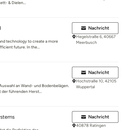
tt- & Dielen...
H
Nachricht
Hegelstraße 6, 40667
and technology to create a more
Meerbusch
cient future. In the...
Nachricht
Hochstraße 10, 42105
 Auswahl an Wand- und Bodenbelägen.
Wuppertal
t der führenden Herst...
systems
Nachricht
40878 Ratingen