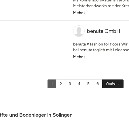
kfs köhne floorsystems verbind
Meisterhandwerks mit der Kreat
Mehr
benuta GmbH
benuta ♥ fashion for floors Wir
bei benuta täglich mit Leidensch
Mehr
Weiter
1
2
3
4
5
6
te und Bodenleger in Solingen