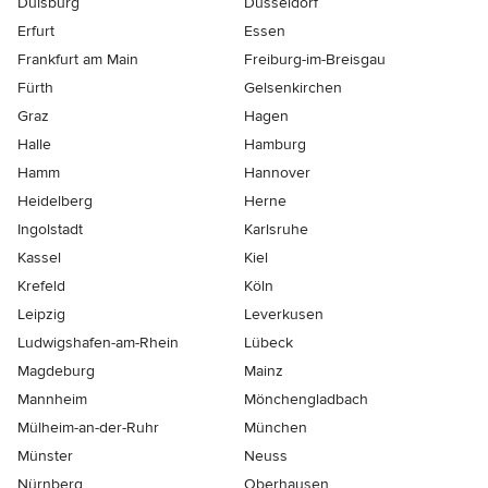
Duisburg
Düsseldorf
Erfurt
Essen
Frankfurt am Main
Freiburg-im-Breisgau
Fürth
Gelsenkirchen
Graz
Hagen
Halle
Hamburg
Hamm
Hannover
Heidelberg
Herne
Ingolstadt
Karlsruhe
Kassel
Kiel
Krefeld
Köln
Leipzig
Leverkusen
Ludwigshafen-am-Rhein
Lübeck
Magdeburg
Mainz
Mannheim
Mönchen­gladbach
Mülheim-an-der-Ruhr
München
Münster
Neuss
Nürnberg
Oberhausen