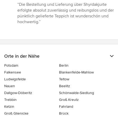
Bewertung:
“Die Bestellung und Lieferung über Shyrdakjurte
5
erfolgte absolut zuverlässig und reibungslos und der
von
pünktlich gelieferte Teppich ist wunderschön und
5
hochwertig.”
Sternen
Orte in der Nähe
Potsdam
Berlin
Falkensee
Blankenfelde-Mahlow
Ludwigsfelde
Teltow
Nauen
Beelitz
Dallgow-Döberitz
Schönwalde-Siedlung
Trebbin
Groß Kreutz
Ketzin
Fahrland
Groß Glienicke
Brück