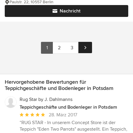
Paulstr. 22, 10557 Berlin
Nachricht
1
2
3
Hervorgehobene Bewertungen für
Teppichgeschäfte und Bodenleger in Potsdam
Rug Star by J. Dahlmanns
Teppichgeschäfte und Bodenleger in Potsdam
Durchschnittliche
28. März 2017
Bewertung:
“RUG STAR - In unserem Concept Store ist der
5
Teppich "Eden Two Parrots" ausgestellt. Ein Teppich,