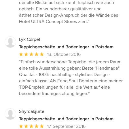
von
der alle Blicke auf sich zieht: haptisch wie auch
5
optisch. Ein wunderbarer qualitativer und
Sternen
ästhetischer Design-Anspruch der die Wände des
Hotel ULTRA Concept Stores ziert.”
Lyk Carpet
Teppichgeschäfte und Bodenleger in Potsdam
Durchschnittliche
13. Oktober 2016
Bewertung:
“Einfach wunderschöne Teppiche, die jedem Raum
5
eine tolle Ausstrahlung geben: Beste "Handmade"
von
Qualität - 100% nachhaltig - stylishes Design -
5
einfach klasse! Als Feng Shui Beraterin eine meiner
Sternen
TOP-Empfehlungen für alle, die Wert auf eine
besondere Raumgestaltung legen.”
Shyrdakjurte
Teppichgeschäfte und Bodenleger in Potsdam
Durchschnittliche
17. September 2016