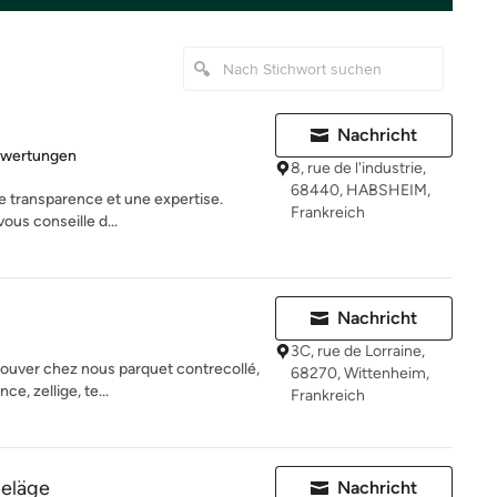
Nachricht
rtung: 5 von 5 Sternen
ewertungen
8, rue de l'industrie,
68440, HABSHEIM,
ne transparence et une expertise.
Frankreich
us conseille d...
Nachricht
3C, rue de Lorraine,
uver chez nous parquet contrecollé,
68270, Wittenheim,
ce, zellige, te...
Frankreich
eläge
Nachricht