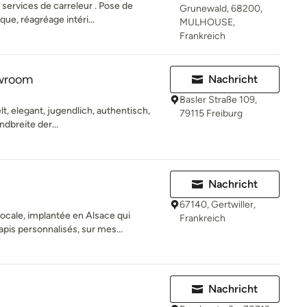
services de carreleur . Pose de
Grunewald, 68200,
ue, réagréage intéri...
MULHOUSE,
Frankreich
wroom
Nachricht
Basler Straße 109,
lt, elegant, jugendlich, authentisch,
79115 Freiburg
ndbreite der...
Nachricht
67140, Gertwiller,
cale, implantée en Alsace qui
Frankreich
is personnalisés, sur mes...
Nachricht