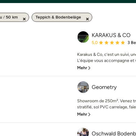
u / 50 km
Teppich & Bodenbeläge
KARAKUS & CO
Durchschnittliche Bewe
5,0
3 B
Karakus & Co, c’est un suivi, u
L'équipe vous accompagne et vo
Mehr
Geometry
Showroom de 250m². Venez tro
stratifié, sol PVC carrelage, faïen
Mehr
Oschwald Bodenb