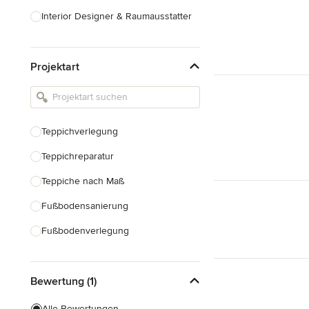
Interior Designer & Raumausstatter
Küchenplanung
Projektart
Landschaftsarchitekten
Armaturen & Sanitärbedarf
Beleuchtung
Teppichverlegung
Einbauschränke
Teppichreparatur
Alle anzeigen
Teppiche nach Maß
Fußbodensanierung
Fußbodenverlegung
Laminatverlegung
Bewertung (1)
Linoleum-Verlegung
Vinylboden verlegen
Alle Bewertungen