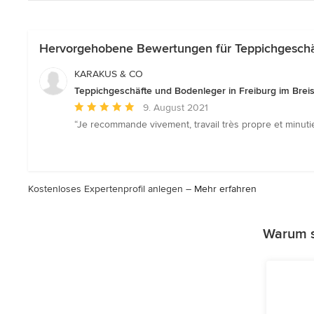
Hervorgehobene Bewertungen für Teppichgeschäf
KARAKUS & CO
Teppichgeschäfte und Bodenleger in Freiburg im Brei
Durchschnittliche
9. August 2021
Bewertung:
“Je recommande vivement, travail très propre et minuti
5
von
5
Sternen
Kostenloses Expertenprofil anlegen –
Mehr erfahren
Warum s