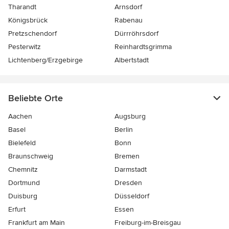
Tharandt
Arnsdorf
Königsbrück
Rabenau
Pretzschendorf
Dürrröhrsdorf
Pesterwitz
Reinhardtsgrimma
Lichtenberg/Erzgebirge
Albertstadt
Beliebte Orte
Aachen
Augsburg
Basel
Berlin
Bielefeld
Bonn
Braunschweig
Bremen
Chemnitz
Darmstadt
Dortmund
Dresden
Duisburg
Düsseldorf
Erfurt
Essen
Frankfurt am Main
Freiburg-im-Breisgau