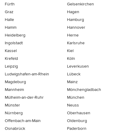
Fürth
Gelsenkirchen
Graz
Hagen
Halle
Hamburg
Hamm
Hannover
Heidelberg
Herne
Ingolstadt
Karlsruhe
Kassel
Kiel
Krefeld
Köln
Leipzig
Leverkusen
Ludwigshafen-am-Rhein
Lübeck
Magdeburg
Mainz
Mannheim
Mönchen­gladbach
Mülheim-an-der-Ruhr
München
Münster
Neuss
Nürnberg
Oberhausen
Offenbach-am-Main
Oldenburg
Osnabrück
Paderborn