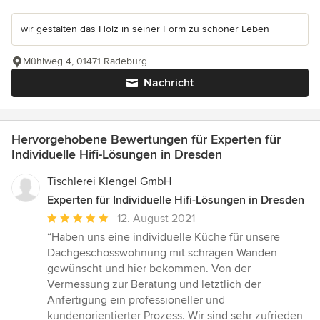
wir gestalten das Holz in seiner Form zu schöner Leben
Mühlweg 4, 01471 Radeburg
Nachricht
Hervorgehobene Bewertungen für Experten für
Individuelle Hifi-Lösungen in Dresden
Tischlerei Klengel GmbH
Experten für Individuelle Hifi-Lösungen in Dresden
Durchschnittliche
12. August 2021
Bewertung:
“Haben uns eine individuelle Küche für unsere
5
Dachgeschosswohnung mit schrägen Wänden
von
gewünscht und hier bekommen. Von der
5
Vermessung zur Beratung und letztlich der
Sternen
Anfertigung ein professioneller und
kundenorientierter Prozess. Wir sind sehr zufrieden