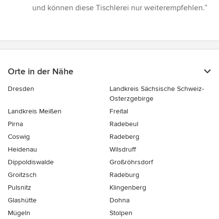
und können diese Tischlerei nur weiterempfehlen.”
Orte in der Nähe
Dresden
Landkreis Sächsische Schweiz-
Osterzgebirge
Landkreis Meißen
Freital
Pirna
Radebeul
Coswig
Radeberg
Heidenau
Wilsdruff
Dippoldiswalde
Großröhrsdorf
Groitzsch
Radeburg
Pulsnitz
Klingenberg
Glashütte
Dohna
Mügeln
Stolpen