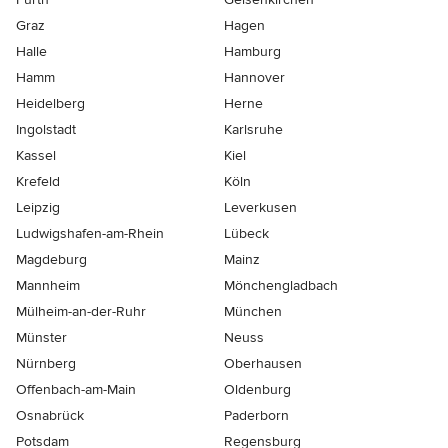
Graz
Hagen
Halle
Hamburg
Hamm
Hannover
Heidelberg
Herne
Ingolstadt
Karlsruhe
Kassel
Kiel
Krefeld
Köln
Leipzig
Leverkusen
Ludwigshafen-am-Rhein
Lübeck
Magdeburg
Mainz
Mannheim
Mönchen­gladbach
Mülheim-an-der-Ruhr
München
Münster
Neuss
Nürnberg
Oberhausen
Offenbach-am-Main
Oldenburg
Osnabrück
Paderborn
Potsdam
Regensburg