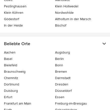
Pestinghausen
Klein Hollwedel
Klein Köhren
Nordwohlde
Gödestorf
Altholtum in der Marsch
In der Heide
Bischof
Beliebte Orte
Aachen
Augsburg
Basel
Berlin
Bielefeld
Bonn
Braunschweig
Bremen
Chemnitz
Darmstadt
Dortmund
Dresden
Duisburg
Düsseldorf
Erfurt
Essen
Frankfurt am Main
Freiburg-im-Breisgau
Fürth
Gelsenkirchen