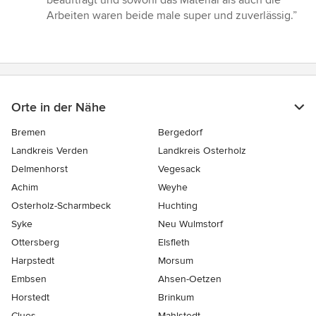
beauftragt und sowohl das Material als auch die
von
Arbeiten waren beide male super und zuverlässig.”
5
Sternen
Orte in der Nähe
Bremen
Bergedorf
Landkreis Verden
Landkreis Osterholz
Delmenhorst
Vegesack
Achim
Weyhe
Osterholz-Scharmbeck
Huchting
Syke
Neu Wulmstorf
Ottersberg
Elsfleth
Harpstedt
Morsum
Embsen
Ahsen-Oetzen
Horstedt
Brinkum
Clues
Mahlstedt