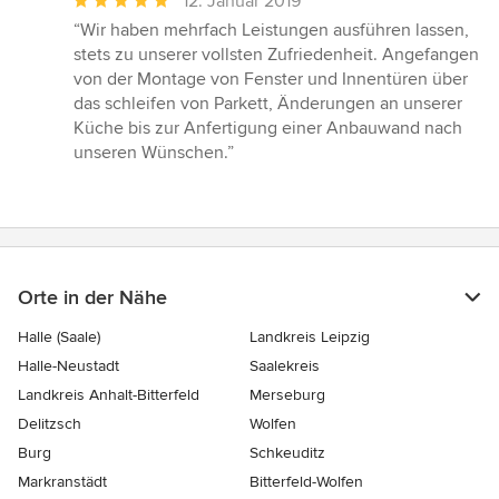
12. Januar 2019
Bewertung:
“Wir haben mehrfach Leistungen ausführen lassen,
5
stets zu unserer vollsten Zufriedenheit. Angefangen
von
von der Montage von Fenster und Innentüren über
5
das schleifen von Parkett, Änderungen an unserer
Sternen
Küche bis zur Anfertigung einer Anbauwand nach
unseren Wünschen.”
Orte in der Nähe
Halle (Saale)
Landkreis Leipzig
Halle-Neustadt
Saalekreis
Landkreis Anhalt-Bitterfeld
Merseburg
Delitzsch
Wolfen
Burg
Schkeuditz
Markranstädt
Bitterfeld-Wolfen