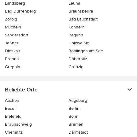
Landsberg
Leuna
Bad Dürrenberg
Braunsbedra
Zörbig
Bad Lauchstädt
Mücheln
Könnern
Sandersdorf
Raguhn
Jeßnitz
Holzweißig
Dieskau
Röblingen am See
Brehna
Döbernitz
Greppin
Gröbzig
Beliebte Orte
Aachen
Augsburg
Basel
Berlin
Bielefeld
Bonn
Braunschweig
Bremen
Chemnitz
Darmstadt