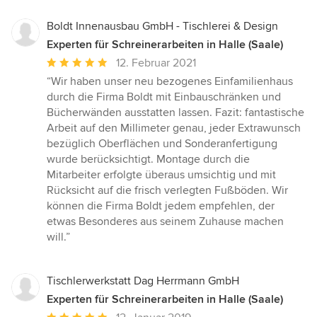
Boldt Innenausbau GmbH - Tischlerei & Design
Experten für Schreinerarbeiten in Halle (Saale)
Durchschnittliche
12. Februar 2021
Bewertung:
“Wir haben unser neu bezogenes Einfamilienhaus
5
durch die Firma Boldt mit Einbauschränken und
von
Bücherwänden ausstatten lassen. Fazit: fantastische
5
Arbeit auf den Millimeter genau, jeder Extrawunsch
Sternen
bezüglich Oberflächen und Sonderanfertigung
wurde berücksichtigt. Montage durch die
Mitarbeiter erfolgte überaus umsichtig und mit
Rücksicht auf die frisch verlegten Fußböden. Wir
können die Firma Boldt jedem empfehlen, der
etwas Besonderes aus seinem Zuhause machen
will.”
Tischlerwerkstatt Dag Herrmann GmbH
Experten für Schreinerarbeiten in Halle (Saale)
Durchschnittliche