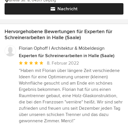
Breite Str. 8, 04317 Leipzig
Nachricht
Hervorgehobene Bewertungen für Experten für
Schreinerarbeiten in Halle (Saale)
Florian Ophoff I Architektur & Möbeldesign
Experten für Schreinerarbeiten in Halle (Saale)
Durchschnittliche
8. Februar 2022
Bewertung:
“Haben mit Florian über längere Zeit verschiedene
5
Ideen für eine Optimierung unserer (kleinen)
von
Wohnfläche gesucht und am Ende ein schönes
5
Ergebnis bekommen. Florian hat für uns einen
Sternen
Raumtrenner gebaut, eine Holz-Glaskonstruktion,
die bei den Franzosen "verrière" heißt. Wir sind sehr
zufrieden und freuen uns seit Dezember jeden Tag
über unseren schicken Trenner und das dazu
gewonnene Zimmer. Merci!”