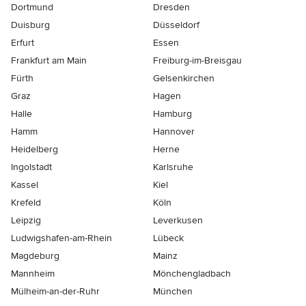
Dortmund
Dresden
Duisburg
Düsseldorf
Erfurt
Essen
Frankfurt am Main
Freiburg-im-Breisgau
Fürth
Gelsenkirchen
Graz
Hagen
Halle
Hamburg
Hamm
Hannover
Heidelberg
Herne
Ingolstadt
Karlsruhe
Kassel
Kiel
Krefeld
Köln
Leipzig
Leverkusen
Ludwigshafen-am-Rhein
Lübeck
Magdeburg
Mainz
Mannheim
Mönchen­gladbach
Mülheim-an-der-Ruhr
München