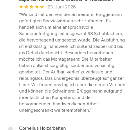
Durchschnittliche
23. Juni 2026
Bewertung:
“Wir sind mit den von der Schreinerei Brüggemann
5
gefertigten Spezialvitrinen sehr zufrieden. Es
von
handelt sich um eine anspruchsvolle
5
Sonderanfertigung mit insgesamt 98 Schubfächern,
Sternen
die hervorragend umgesetzt wurde. Die Ausführung
ist erstklassig, handwerklich äußerst sauber und bis
ins Detail durchdacht. Besonders hervorheben
möchte ich das Montageteam: Die Mitarbeiter
haben äußerst sorgfältig, sauber und vorsichtig
gearbeitet. Der Aufbau verlief zuverlässig und
reibungslos. Das Endergebnis überzeugt auf ganzer
Linie. Wir freuen uns täglich über die neuen Vitrinen
und können die Schreinerei Brüggemann aufgrund
ihrer fachlichen Kompetenz und der
hervorragenden handwerklichen Arbeit
uneingeschränkt weiterempfehlen.”
Cornelius Holzarbeiten