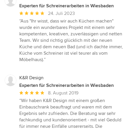
Experten für Schreinerarbeiten in Wiesbaden
Durchschnittliche
24. Juli 2023
Bewertung:
“Aus "Ihr wisst, dass wir auch Küchen machen"
5
wurde ein wunderbares Projekt mit einem sehr
von
kompetenten, kreativen, zuverlässigen und netten
5
Team. Wir sind richtig glücklich mit der neuen
Sternen
Küche und dem neuen Bad (und ich dachte immer,
Küche vom Schreiner ist viel teurer als vom
Möbelhaus).”
K&R Design
Experten für Schreinerarbeiten in Wiesbaden
Durchschnittliche
8. August 2019
Bewertung:
“Wir haben K&R Design mit einem großen
5
Einbauschrank beauftragt und waren mit dem
von
Ergebnis sehr zufrieden. Die Beratung war sehr
5
fachkundig und kundenorientiert - mit viel Geduld
Sternen
für immer neue Einfälle unsererseits. Die