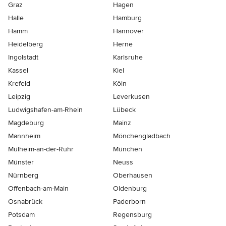
Graz
Hagen
Halle
Hamburg
Hamm
Hannover
Heidelberg
Herne
Ingolstadt
Karlsruhe
Kassel
Kiel
Krefeld
Köln
Leipzig
Leverkusen
Ludwigshafen-am-Rhein
Lübeck
Magdeburg
Mainz
Mannheim
Mönchen­gladbach
Mülheim-an-der-Ruhr
München
Münster
Neuss
Nürnberg
Oberhausen
Offenbach-am-Main
Oldenburg
Osnabrück
Paderborn
Potsdam
Regensburg