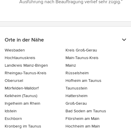
Ausführung nach Beauftragung verlief sehr zügig.”
Orte in der Nähe
Wiesbaden
Kreis Groß-Gerau
Hochtaunuskreis
Main-Taunus-Kreis
Landkreis Mainz-Bingen
Mainz
Rheingau-Taunus-Kreis
Rüsselsheim
Oberursel
Hofheim am Taunus
Mörfelden-Walldorf
Taunusstein
Kelkheim (Taunus)
Hattersheim
Ingelheim am Rhein
Groß-Gerau
Idstein
Bad Soden am Taunus
Eschborn
Flörsheim am Main
Kronberg im Taunus
Hochheim am Main