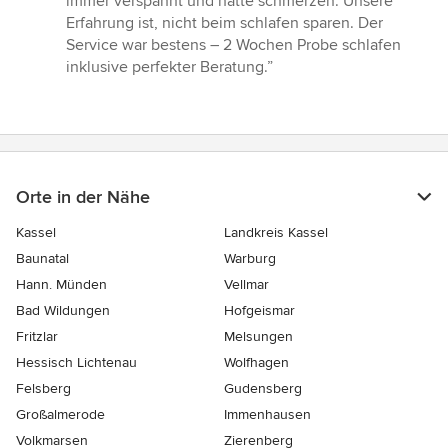
immer verspannt und hatte schmerzen. Unsere
Erfahrung ist, nicht beim schlafen sparen. Der
Service war bestens – 2 Wochen Probe schlafen
inklusive perfekter Beratung.”
Orte in der Nähe
Kassel
Landkreis Kassel
Baunatal
Warburg
Hann. Münden
Vellmar
Bad Wildungen
Hofgeismar
Fritzlar
Melsungen
Hessisch Lichtenau
Wolfhagen
Felsberg
Gudensberg
Großalmerode
Immenhausen
Volkmarsen
Zierenberg