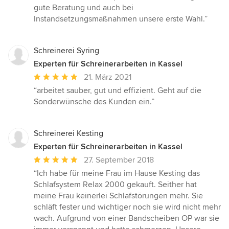
5
gute Beratung und auch bei
von
Instandsetzungsmaßnahmen unsere erste Wahl.”
5
Sternen
Schreinerei Syring
Experten für Schreinerarbeiten in Kassel
Durchschnittliche
21. März 2021
Bewertung:
“arbeitet sauber, gut und effizient. Geht auf die
5
Sonderwünsche des Kunden ein.”
von
5
Sternen
Schreinerei Kesting
Experten für Schreinerarbeiten in Kassel
Durchschnittliche
27. September 2018
Bewertung:
“Ich habe für meine Frau im Hause Kesting das
5
Schlafsystem Relax 2000 gekauft. Seither hat
von
meine Frau keinerlei Schlafstörungen mehr. Sie
5
schläft fester und wichtiger noch sie wird nicht mehr
Sternen
wach. Aufgrund von einer Bandscheiben OP war sie