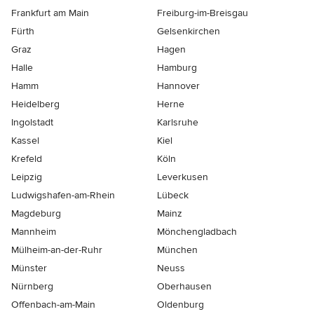
Frankfurt am Main
Freiburg-im-Breisgau
Fürth
Gelsenkirchen
Graz
Hagen
Halle
Hamburg
Hamm
Hannover
Heidelberg
Herne
Ingolstadt
Karlsruhe
Kassel
Kiel
Krefeld
Köln
Leipzig
Leverkusen
Ludwigshafen-am-Rhein
Lübeck
Magdeburg
Mainz
Mannheim
Mönchen­gladbach
Mülheim-an-der-Ruhr
München
Münster
Neuss
Nürnberg
Oberhausen
Offenbach-am-Main
Oldenburg