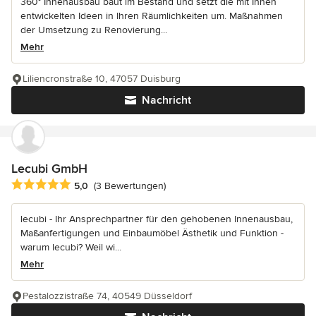
360° Innenausbau baut im Bestand und setzt die mit Ihnen
entwickelten Ideen in Ihren Räumlichkeiten um. Maßnahmen
der Umsetzung zu Renovierung...
Mehr
Liliencronstraße 10, 47057 Duisburg
Nachricht
Lecubi GmbH
Durchschnittliche Bewertung: 5 von 5 Sternen
5,0
(3 Bewertungen)
lecubi - Ihr Ansprechpartner für den gehobenen Innenausbau,
Maßanfertigungen und Einbaumöbel Ästhetik und Funktion -
warum lecubi? Weil wi...
Mehr
Pestalozzistraße 74, 40549 Düsseldorf