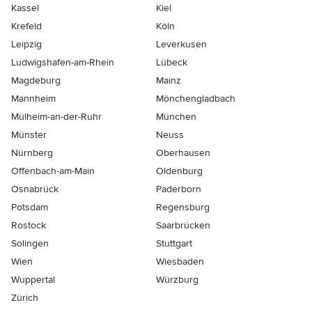
Kassel
Kiel
Krefeld
Köln
Leipzig
Leverkusen
Ludwigshafen-am-Rhein
Lübeck
Magdeburg
Mainz
Mannheim
Mönchen­gladbach
Mülheim-an-der-Ruhr
München
Münster
Neuss
Nürnberg
Oberhausen
Offenbach-am-Main
Oldenburg
Osnabrück
Paderborn
Potsdam
Regensburg
Rostock
Saarbrücken
Solingen
Stuttgart
Wien
Wiesbaden
Wuppertal
Würzburg
Zürich