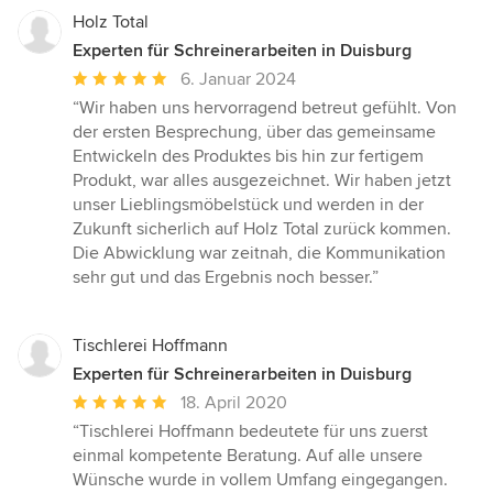
Holz Total
Experten für Schreinerarbeiten in Duisburg
Durchschnittliche
6. Januar 2024
Bewertung:
“Wir haben uns hervorragend betreut gefühlt. Von
5
der ersten Besprechung, über das gemeinsame
von
Entwickeln des Produktes bis hin zur fertigem
5
Produkt, war alles ausgezeichnet. Wir haben jetzt
Sternen
unser Lieblingsmöbelstück und werden in der
Zukunft sicherlich auf Holz Total zurück kommen.
Die Abwicklung war zeitnah, die Kommunikation
sehr gut und das Ergebnis noch besser.”
Tischlerei Hoffmann
Experten für Schreinerarbeiten in Duisburg
Durchschnittliche
18. April 2020
Bewertung:
“Tischlerei Hoffmann bedeutete für uns zuerst
5
einmal kompetente Beratung. Auf alle unsere
von
Wünsche wurde in vollem Umfang eingegangen.