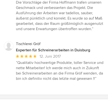
5
Die Vorschläge der Firma Hoffmann trafen unseren
Sternen
Geschmack und verbesserten das Projekt. Die
Ausführung der Arbeiten war tadellos, sauber,
äußerst pünktlich und korrekt. Es wurde so auf Maß
gearbeitet, dass der Raum größtmöglich ausgenutzt
und unsere Erwartungen übertroffen wurden.”
Tischlerei Gröf
Experten für Schreinerarbeiten in Duisburg
Durchschnittliche
12. Juni 2017
Bewertung:
“Qualitativ hochwertige Produkte, toller Service und
5
nette Mitarbeiter! Ich werde mich auch in Zukunft
von
bei Schreinerarbeiten an die Firma Gröf wenden, da
5
bin ich definitiv nicht das letzte mal gewesen !!”
Sternen