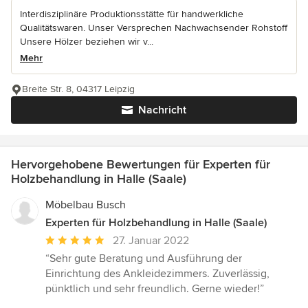
Interdisziplinäre Produktionsstätte für handwerkliche
Qualitätswaren. Unser Versprechen Nachwachsender Rohstoff
Unsere Hölzer beziehen wir v...
Mehr
Breite Str. 8, 04317 Leipzig
Nachricht
Hervorgehobene Bewertungen für Experten für
Holzbehandlung in Halle (Saale)
Möbelbau Busch
Experten für Holzbehandlung in Halle (Saale)
Durchschnittliche
27. Januar 2022
Bewertung:
“Sehr gute Beratung und Ausführung der
5
Einrichtung des Ankleidezimmers. Zuverlässig,
von
pünktlich und sehr freundlich. Gerne wieder!”
5