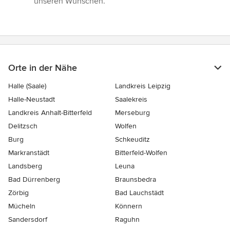
unseren Wünschen.”
Orte in der Nähe
Halle (Saale)
Landkreis Leipzig
Halle-Neustadt
Saalekreis
Landkreis Anhalt-Bitterfeld
Merseburg
Delitzsch
Wolfen
Burg
Schkeuditz
Markranstädt
Bitterfeld-Wolfen
Landsberg
Leuna
Bad Dürrenberg
Braunsbedra
Zörbig
Bad Lauchstädt
Mücheln
Könnern
Sandersdorf
Raguhn