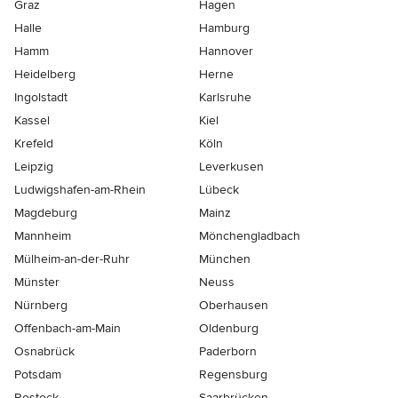
Graz
Hagen
Halle
Hamburg
Hamm
Hannover
Heidelberg
Herne
Ingolstadt
Karlsruhe
Kassel
Kiel
Krefeld
Köln
Leipzig
Leverkusen
Ludwigshafen-am-Rhein
Lübeck
Magdeburg
Mainz
Mannheim
Mönchen­gladbach
Mülheim-an-der-Ruhr
München
Münster
Neuss
Nürnberg
Oberhausen
Offenbach-am-Main
Oldenburg
Osnabrück
Paderborn
Potsdam
Regensburg
Rostock
Saarbrücken