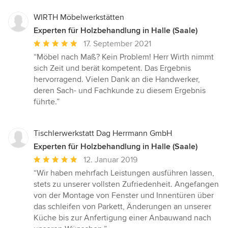
Sternen
WIRTH Möbelwerkstätten
Experten für Holzbehandlung in Halle (Saale)
Durchschnittliche
17. September 2021
Bewertung:
“Möbel nach Maß? Kein Problem! Herr Wirth nimmt
5
sich Zeit und berät kompetent. Das Ergebnis
von
hervorragend. Vielen Dank an die Handwerker,
5
deren Sach- und Fachkunde zu diesem Ergebnis
Sternen
führte.”
Tischlerwerkstatt Dag Herrmann GmbH
Experten für Holzbehandlung in Halle (Saale)
Durchschnittliche
12. Januar 2019
Bewertung:
“Wir haben mehrfach Leistungen ausführen lassen,
5
stets zu unserer vollsten Zufriedenheit. Angefangen
von
von der Montage von Fenster und Innentüren über
5
das schleifen von Parkett, Änderungen an unserer
Sternen
Küche bis zur Anfertigung einer Anbauwand nach