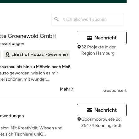
lotte Groenewold GmbH
Nachricht
rtung: 5 von 5 Sternen
Bewertungen
32 Projekte
in der
Region Hamburg
„Best of Houzz“-Gewinner
ausbau bis hin zu Möbeln nach Maß
auso geworden, wie ich es mir
iel schöner, mit wunder...
Mehr
Gesponsert
Nachricht
rtung: 5 von 5 Sternen
Bewertungen
Goosmoortwiete 9c,
25474 Bönningstedt
sion. Mit Kreativität, Wissen und
sich Tischlerei uniQ...