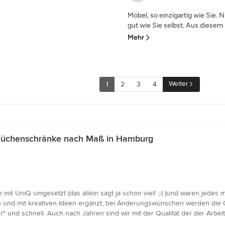
Möbel, so einzigartig wie Sie
gut wie Sie selbst. Aus diesem 
Mehr
Weiter
1
2
3
4
 Küchenschränke nach Maß in Hamburg
it UniQ umgesetzt (das allein sagt ja schon viel! ;-) )und waren jedes m
und mit kreativen Ideen ergänzt, bei Änderungswünschen werden die Gr
 und schnell. Auch nach Jahren sind wir mit der Qualität der der Arbeit