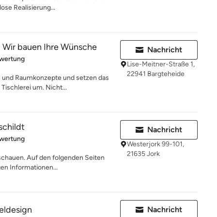
ose Realisierung...
· Wir bauen Ihre Wünsche
Nachricht
rtung: 5 von 5 Sternen
ewertung
Lise-Meitner-Straße 1,
22941 Bargteheide
en und Raumkonzepte und setzen das
Tischlerei um. Nicht...
schildt
Nachricht
rtung: 5 von 5 Sternen
ewertung
Westerjork 99-101,
21635 Jork
ischauen. Auf den folgenden Seiten
gen Informationen...
eldesign
Nachricht