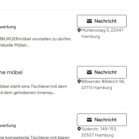
l
Nachricht
rtung: 5 von 5 Sternen
ewertung
Mühlenstieg 5, 22041
Hamburg
AMBURGERmöbel vorstellen zu dürfen.
iduelle Möbel...
ne möbel
Nachricht
Billwerder Billdeich 56,
öbel steht eine Tischlerei mit dem
22113 Hamburg
d dem gehobenen Innenau...
Nachricht
rtung: 5 von 5 Sternen
ewertung
Süderstr. 149-153,
20537 Hamburg
wie kompetente Tischlerei mit klaren