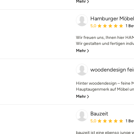
Mehr
Hamburger Möbe
Durchschnittliche Bewe
5,0
1 B
Wir freuen uns, Ihnen hier H
Wir gestalten und fertigen indiv
Mehr
woodendesign fei
Hinter woodendesign – feine M
Hauptaugenmerk auf Möbel un
Mehr
Bauzeit
Durchschnittliche Bewe
5,0
1 B
bauzeit ist eine ebenso junge 