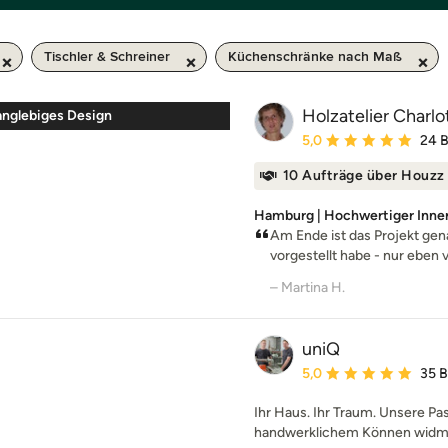
Tischler & Schreiner
Küchenschränke nach Maß
Holzatelier Char
anglebiges Design
Durchschnittliche Bewe
5,0
24 
10 Aufträge über Houzz
Hamburg | Hochwertiger Innen
Am Ende ist das Projekt gen
vorgestellt habe - nur eben v
– Martina H.
uniQ
Durchschnittliche Bewe
5,0
35 
Ihr Haus. Ihr Traum. Unsere Pas
handwerklichem Können widmet 