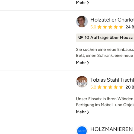
Mehr
Holzatelier Char
Durchschnittliche Bewe
5,0
24 
10 Aufträge über Houzz
Sie suchen eine neue Einbausc
Bett, einen Schrank, eine neue 
Mehr
Tobias Stahl Tisc
Durchschnittliche Bewe
5,0
20 
Unser Einsatz in Ihren Wänden
Fertigung im Möbel- und Objektb
Mehr
HOLZMANIEREN