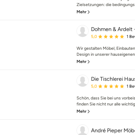
Zielsetzungen: die bedingungsl
Mehr
Dohmen & Ardelt 
Durchschnittliche Bewe
5,0
1 B
Wir gestalten Möbel, Einbaut
Design in unserer hauseigenen 
Mehr
Die Tischlerei Hau
Durchschnittliche Bewe
5,0
1 B
Schön, dass Sie bei uns vorbe
finden Sie nicht nur alle wichti
Mehr
André Pieper Möb