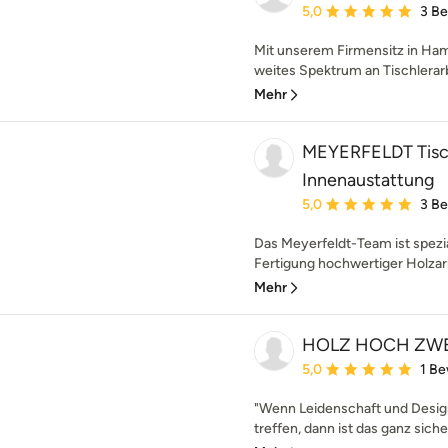
Durchschnittliche Bewe
5,0
3 B
Mit unserem Firmensitz in Ham
weites Spektrum an Tischlerarb
Mehr
MEYERFELDT Tisch
Innenaustattung
Durchschnittliche Bewe
5,0
3 B
Das Meyerfeldt-Team ist spezia
Fertigung hochwertiger Holzarb
Mehr
HOLZ HOCH ZWE
Durchschnittliche Bewe
5,0
1 B
"Wenn Leidenschaft und Desig
treffen, dann ist das ganz sic