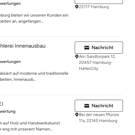
rtung: 5 von 5 Sternen
ewertungen
22117 Hamburg
burg bieten wir unseren Kunden ein
eiten an, angefangen...
lerei Innenausbau
Nachricht
Am Sandtorpark 12,
rtung: 5 von 5 Sternen
ewertungen
20457 Hamburg-
HafenCity
lisiert auf moderne und traditionelle
eiten, Innenausb...
I
Nachricht
rtung: 5 von 5 Sternen
ewertung
Bei der neuen Münze
11a, 22145 Hamburg
n auf Holz und Handwerkskunst
her eng mit unserem Namen...