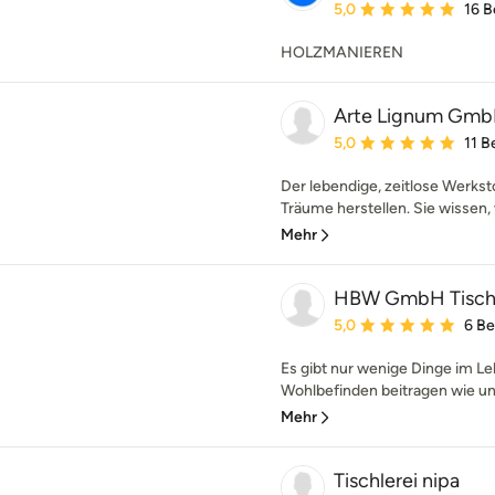
Durchschnittliche Bewe
5,0
16 
HOLZMANIEREN
Arte Lignum Gm
Durchschnittliche Bewe
5,0
11 
Der lebendige, zeitlose Werksto
Träume herstellen. Sie wissen, 
Mehr
HBW GmbH Tischl
Durchschnittliche Bewe
5,0
6 B
Es gibt nur wenige Dinge im Le
Wohlbefinden beitragen wie uns
Mehr
Tischlerei nipa