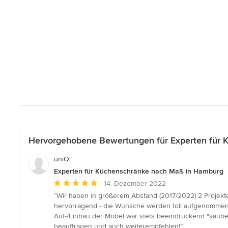
Hervorgehobene Bewertungen für Experten für
uniQ
Experten für Küchenschränke nach Maß in Hamburg
Durchschnittliche
14. Dezember 2022
Bewertung:
“Wir haben in größerem Abstand (2017/2022) 2 Projekte m
5
hervorragend - die Wünsche werden toll aufgenommen 
von
Auf-/Einbau der Möbel war stets beeindruckend "sauber"
5
beauftragen und auch weiterempfehlen!”