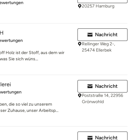
rtung: 5 von 5 Sternen
Bewertungen
20257 Hamburg
bH
Nachricht
rtung: 5 von 5 Sternen
Bewertungen
Rellinger Weg 2-,
25474 Ellerbek
ff Holz ist der Stoff, aus dem wir
was Sie sich wüns...
erei
Nachricht
rtung: 5 von 5 Sternen
ewertungen
Poststraße 14, 22956
Grönwohld
ben, die so viel zu unserem
er Zuhause, unser Arbeitsp...
Nachricht