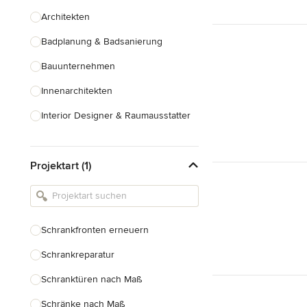
Architekten
Badplanung & Badsanierung
Bauunternehmen
Innenarchitekten
Interior Designer & Raumausstatter
Küchenplanung
Projektart (1)
Landschaftsarchitekten
Armaturen & Sanitärbedarf
Beleuchtung
Schrankfronten erneuern
Einbauschränke
Schrankreparatur
Alle anzeigen
Schranktüren nach Maß
Schränke nach Maß