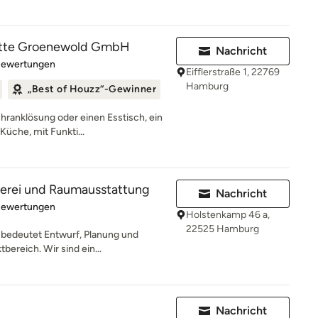
lotte Groenewold GmbH
Nachricht
rtung: 5 von 5 Sternen
Bewertungen
Eifflerstraße 1, 22769
Hamburg
„Best of Houzz“-Gewinner
hranklösung oder einen Esstisch, ein
Küche, mit Funkti...
hlerei und Raumausstattung
Nachricht
rtung: 5 von 5 Sternen
Bewertungen
Holstenkamp 46 a,
22525 Hamburg
 bedeutet Entwurf, Planung und
ereich. Wir sind ein...
Nachricht