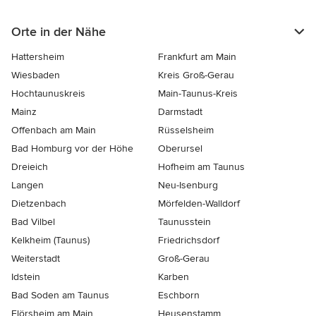
Orte in der Nähe
Hattersheim
Frankfurt am Main
Wiesbaden
Kreis Groß-Gerau
Hochtaunuskreis
Main-Taunus-Kreis
Mainz
Darmstadt
Offenbach am Main
Rüsselsheim
Bad Homburg vor der Höhe
Oberursel
Dreieich
Hofheim am Taunus
Langen
Neu-Isenburg
Dietzenbach
Mörfelden-Walldorf
Bad Vilbel
Taunusstein
Kelkheim (Taunus)
Friedrichsdorf
Weiterstadt
Groß-Gerau
Idstein
Karben
Bad Soden am Taunus
Eschborn
Flörsheim am Main
Heusenstamm