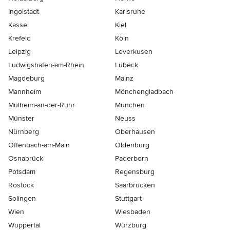
Ingolstadt
Karlsruhe
Kassel
Kiel
Krefeld
Köln
Leipzig
Leverkusen
Ludwigshafen-am-Rhein
Lübeck
Magdeburg
Mainz
Mannheim
Mönchen­gladbach
Mülheim-an-der-Ruhr
München
Münster
Neuss
Nürnberg
Oberhausen
Offenbach-am-Main
Oldenburg
Osnabrück
Paderborn
Potsdam
Regensburg
Rostock
Saarbrücken
Solingen
Stuttgart
Wien
Wiesbaden
Wuppertal
Würzburg