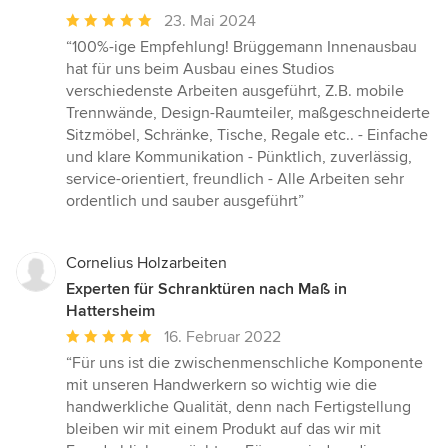
Durchschnittliche
23. Mai 2024
Bewertung:
“100%-ige Empfehlung! Brüggemann Innenausbau
5
hat für uns beim Ausbau eines Studios
von
verschiedenste Arbeiten ausgeführt, Z.B. mobile
5
Trennwände, Design-Raumteiler, maßgeschneiderte
Sternen
Sitzmöbel, Schränke, Tische, Regale etc.. - Einfache
und klare Kommunikation - Pünktlich, zuverlässig,
service-orientiert, freundlich - Alle Arbeiten sehr
ordentlich und sauber ausgeführt”
Cornelius Holzarbeiten
Experten für Schranktüren nach Maß in
Hattersheim
Durchschnittliche
16. Februar 2022
Bewertung:
“Für uns ist die zwischenmenschliche Komponente
5
mit unseren Handwerkern so wichtig wie die
von
handwerkliche Qualität, denn nach Fertigstellung
5
bleiben wir mit einem Produkt auf das wir mit
Sternen