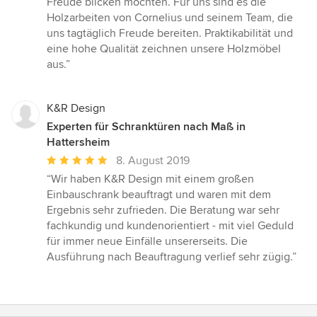
Freude blicken möchten. Für uns sind es die
Holzarbeiten von Cornelius und seinem Team, die
uns tagtäglich Freude bereiten. Praktikabilität und
eine hohe Qualität zeichnen unsere Holzmöbel
aus.”
K&R Design
Experten für Schranktüren nach Maß in
Hattersheim
Durchschnittliche
8. August 2019
Bewertung:
“Wir haben K&R Design mit einem großen
5
Einbauschrank beauftragt und waren mit dem
von
Ergebnis sehr zufrieden. Die Beratung war sehr
5
fachkundig und kundenorientiert - mit viel Geduld
Sternen
für immer neue Einfälle unsererseits. Die
Ausführung nach Beauftragung verlief sehr zügig.”