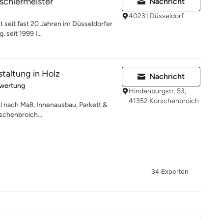
ischlermeister
Nachricht
40231 Düsseldorf
t seit fast 20 Jahren im Düsseldorfer
 seit 1999 I...
staltung in Holz
Nachricht
rtung: 5 von 5 Sternen
ewertung
Hindenburgstr. 53,
41352 Korschenbroich
el nach Maß, Innenausbau, Parkett &
schenbroich...
34 Experten