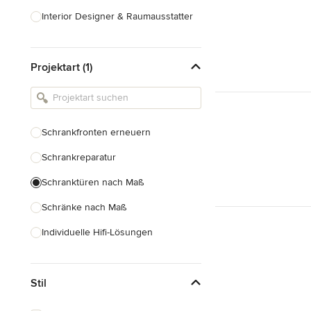
Interior Designer & Raumausstatter
Küchenplanung
Projektart (1)
Landschaftsarchitekten
Armaturen & Sanitärbedarf
Beleuchtung
Schrankfronten erneuern
Einbauschränke
Schrankreparatur
Alle anzeigen
Schranktüren nach Maß
Schränke nach Maß
Individuelle Hifi-Lösungen
Möbel nach Maß
Stil
Küchenschränke nach Maß
Regale nach Maß