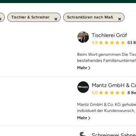
Tischler & Schreiner
Schranktüren nach Maß
Tischlerei Gröf
Durchschnittliche Bewe
4,9
63 
Beim Wort genommen Die Tischl
bestehendes Familienunternehm
Mehr
Mantz GmbH & C
Durchschnittliche Bewe
5,0
8 B
Mantz GmbH & Co. KG gehoben
individuell der Kundenwunsch, so
Mehr
Schreinerei Sahn