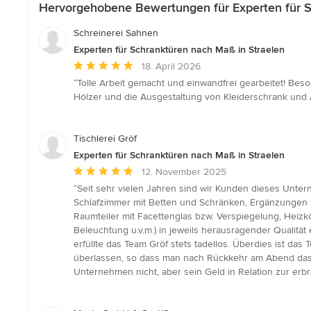
Hervorgehobene Bewertungen für Experten für S
Schreinerei Sahnen
Experten für Schranktüren nach Maß in Straelen
Durchschnittliche
18. April 2026
Bewertung:
“Tolle Arbeit gemacht und einwandfrei gearbeitet! Bes
5
Hölzer und die Ausgestaltung von Kleiderschrank und A
von
5
Sternen
Tischlerei Gröf
Experten für Schranktüren nach Maß in Straelen
Durchschnittliche
12. November 2025
Bewertung:
“Seit sehr vielen Jahren sind wir Kunden dieses Unter
5
Schlafzimmer mit Betten und Schränken, Ergänzungen z
von
Raumteiler mit Facettenglas bzw. Verspiegelung, Hei
5
Beleuchtung u.v.m.) in jeweils herausragender Qualit
Sternen
erfüllte das Team Gröf stets tadellos. Überdies ist da
überlassen, so dass man nach Rückkehr am Abend das g
Unternehmen nicht, aber sein Geld in Relation zur erbr