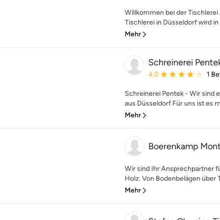
Willkommen bei der Tischlerei
Tischlerei in Düsseldorf wird in
Mehr
Schreinerei Pente
Durchschnittliche Bewe
4,0
1 B
Schreinerei Pentek - Wir sind e
aus Düsseldorf Für uns ist es me
Mehr
Boerenkamp Mon
Wir sind Ihr Ansprechpartner 
Holz. Von Bodenbelägen über Tü
Mehr