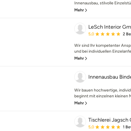
Innenausbau, stilvolle Einzelstü
Mehr
LeSch Interior G
Durchschnittliche Bewe
5,0
2 B
Wir sind Ihr kompetenter Ansp
und bei individuellen Einzelanfer
Mehr
Innenausbau Bin
Wir bauen hochwertige, individ
beginnt mit einzelnen kleinen 
Mehr
Tischlerei Jagsc
Durchschnittliche Bewe
5,0
1 B