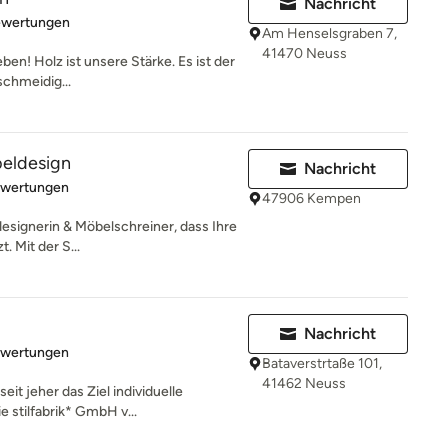
Nachricht
rtung: 5 von 5 Sternen
ewertungen
Am Henselsgraben 7,
41470 Neuss
ben! Holz ist unsere Stärke. Es ist der
schmeidig...
eldesign
Nachricht
rtung: 5 von 5 Sternen
ewertungen
47906 Kempen
esignerin & Möbelschreiner, dass Ihre
. Mit der S...
Nachricht
rtung: 5 von 5 Sternen
ewertungen
Bataverstrtaße 101,
41462 Neuss
eit jeher das Ziel individuelle
 stilfabrik* GmbH v...