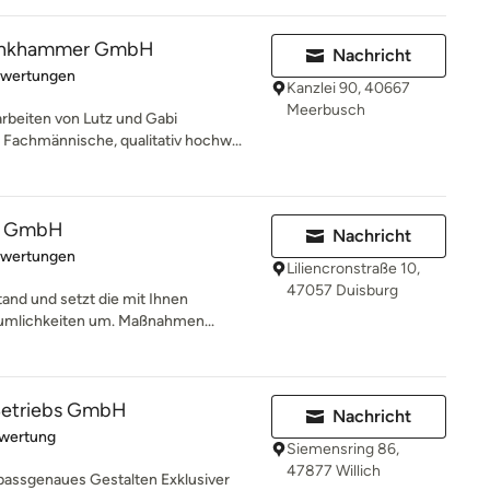
Klinkhammer GmbH
Nachricht
rtung: 5 von 5 Sternen
ewertungen
Kanzlei 90, 40667
Meerbusch
beiten von Lutz und Gabi
 Fachmännische, qualitativ hochw...
u GmbH
Nachricht
rtung: 5 von 5 Sternen
ewertungen
Liliencronstraße 10,
47057 Duisburg
and und setzt die mit Ihnen
äumlichkeiten um. Maßnahmen...
 Betriebs GmbH
Nachricht
rtung: 5 von 5 Sternen
ewertung
Siemensring 86,
47877 Willich
d passgenaues Gestalten Exklusiver