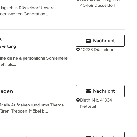
40468 Düsseldorf
 Jagsch in Düsseldorf Unsere
 der zweiten Generation...
k
Nachricht
rtung: 4 von 5 Sternen
ewertung
40233 Düsseldorf
ine kleine & persönliche Schreinerei
hr als...
tagen
Nachricht
Bieth 14b, 41334
für alle Aufgaben rund ums Thema
Nettetal
ren, Treppen, Möbel bi...