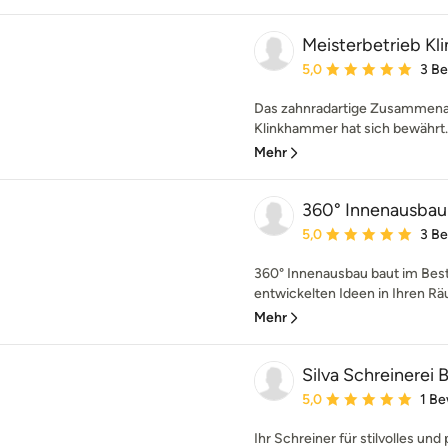
Meisterbetrieb 
Durchschnittliche Bewe
5,0
3 B
Das zahnradartige Zusammenar
Klinkhammer hat sich bewährt.
Mehr
360° Innenausba
Durchschnittliche Bewe
5,0
3 B
360° Innenausbau baut im Best
entwickelten Ideen in Ihren R
Mehr
Silva Schreinerei
Durchschnittliche Bewe
5,0
1 B
Ihr Schreiner für stilvolles un