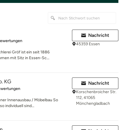
Nachricht
rtung: 4.9 von 5 Sternen
Bewertungen
45359 Essen
erei Gröf ist ein seit 1886
en mit Sitz in Essen-Sc...
o. KG
Nachricht
rtung: 5 von 5 Sternen
ewertungen
Korschenbroicher Str.
112, 41065
er Innenausbau / Möbelbau So
Mönchengladbach
 individuell sind...
en