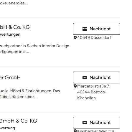
cke, energies...
mbH & Co. KG
Nachricht
rtung: 5 von 5 Sternen
ewertungen
40549 Düsseldorf
rechpartner in Sachen Interior Design
tigungen in al...
der GmbH
Nachricht
Mercatorstraße 7,
uelle Möbel & Einrichtungen. Das
46244 Bottrop-
Möbelstücken über...
Kirchellen
h GmbH & Co. KG
Nachricht
rtung: 5 von 5 Sternen
ewertung
Kieshecker Weg 114,