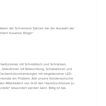
n Ideen der Schreinerei Sahnen bei der Auswahl der
fehlen! Susanne Stöger”
rbeitszimmer mit Schreibtisch und Schränken,
 Glasvitrinen mit Beleuchtung, Schiebetüren und
, Deckenholzumrandungen mit eingelassener LED-
n niemals ein Problem. Alle unsere Sonderwünsche
, den Mitarbeitern von Gröf den Haustürschlüssel zu
elle" bewundert werden kann. Billig ist das