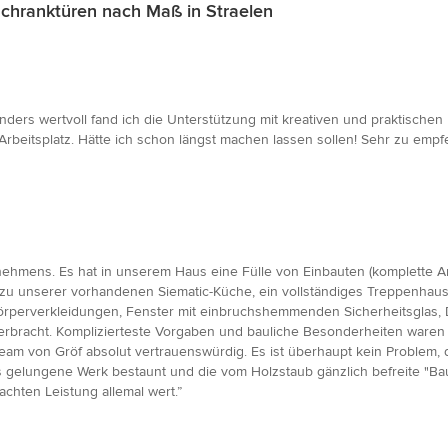
chranktüren nach Maß in Straelen
onders wertvoll fand ich die Unterstützung mit kreativen und praktische
rbeitsplatz. Hätte ich schon längst machen lassen sollen! Sehr zu emp
nehmens. Es hat in unserem Haus eine Fülle von Einbauten (komplette A
u unserer vorhandenen Siematic-Küche, ein vollständiges Treppenhaus,
zkörperverkleidungen, Fenster mit einbruchshemmenden Sicherheitsglas
ät erbracht. Komplizierteste Vorgaben und bauliche Besonderheiten ware
s Team von Gröf absolut vertrauenswürdig. Es ist überhaupt kein Problem
elungene Werk bestaunt und die vom Holzstaub gänzlich befreite "Baust
achten Leistung allemal wert.”