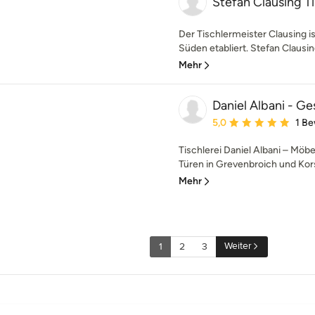
Stefan Clausing T
Der Tischlermeister Clausing is
Süden etabliert. Stefan Clausing,
Mehr
Daniel Albani - Ge
Durchschnittliche Bewe
5,0
1 B
Tischlerei Daniel Albani – Möb
Türen in Grevenbroich und Kor
Mehr
Weiter
1
2
3