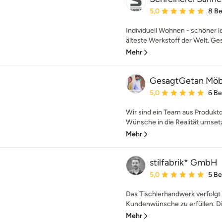
Durchschnittliche Bewe
5,0
8 B
Individuell Wohnen - schöner le
älteste Werkstoff der Welt. Ge
Mehr
GesagtGetan Möb
Durchschnittliche Bewe
5,0
6 B
Wir sind ein Team aus Produktd
Wünsche in die Realität umsetzt
Mehr
stilfabrik* GmbH
Durchschnittliche Bewe
5,0
5 B
Das Tischlerhandwerk verfolgt s
Kundenwünsche zu erfüllen. Die
Mehr