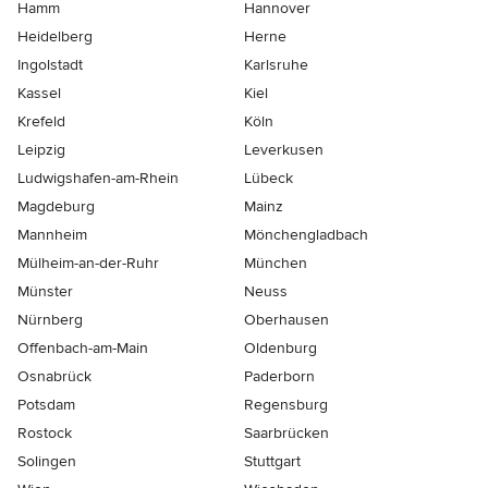
Hamm
Hannover
Heidelberg
Herne
Ingolstadt
Karlsruhe
Kassel
Kiel
Krefeld
Köln
Leipzig
Leverkusen
Ludwigshafen-am-Rhein
Lübeck
Magdeburg
Mainz
Mannheim
Mönchen­gladbach
Mülheim-an-der-Ruhr
München
Münster
Neuss
Nürnberg
Oberhausen
Offenbach-am-Main
Oldenburg
Osnabrück
Paderborn
Potsdam
Regensburg
Rostock
Saarbrücken
Solingen
Stuttgart