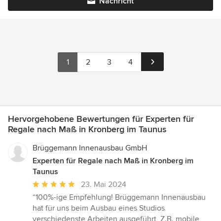
Nachricht
1
2
3
4
Hervorgehobene Bewertungen für Experten für
Regale nach Maß in Kronberg im Taunus
Brüggemann Innenausbau GmbH
Experten für Regale nach Maß in Kronberg im
Taunus
Durchschnittliche
23. Mai 2024
Bewertung:
“100%-ige Empfehlung! Brüggemann Innenausbau
5
hat für uns beim Ausbau eines Studios
von
verschiedenste Arbeiten ausgeführt, Z.B. mobile