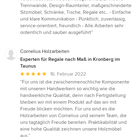
5
Trennwände, Design-Raumteiler, maßgeschneiderte
Sternen
Sitzmöbel, Schränke, Tische, Regale etc.. - Einfache
und klare Kommunikation - Pünktlich, zuverlässig,
service-orientiert, freundlich - Alle Arbeiten sehr
ordentlich und sauber ausgeführt”
Cornelius Holzarbeiten
Experten für Regale nach Maß in Kronberg im
Taunus
Durchschnittliche
16. Februar 2022
Bewertung:
“Für uns ist die zwischenmenschliche Komponente
5
mit unseren Handwerkern so wichtig wie die
von
handwerkliche Qualität, denn nach Fertigstellung
5
bleiben wir mit einem Produkt auf das wir mit
Sternen
Freude blicken möchten. Für uns sind es die
Holzarbeiten von Cornelius und seinem Team, die
uns tagtäglich Freude bereiten. Praktikabilität und
eine hohe Qualität zeichnen unsere Holzmöbel
aus.”