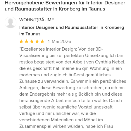
Hervorgehobene Bewertungen für Interior Designer
und Raumausstatter in Kronberg im Taunus
WOHN(T)RÄUME
Interior Designer und Raumausstatter in Kronberg
im Taunus
Durchschnittliche
1. Mai 2026
Bewertung:
“Exzellentes Interior Design: Von der 3D-
5
Visualisierung bis zur perfekten Umsetzung Ich bin
von
restlos begeistert von der Arbeit von Cynthia Nebel,
5
die es geschafft hat, meine 86 qm Wohnung in ein
Sternen
modernes und zugleich äußerst gemütliches
Zuhause zu verwandeln. Es war mir ein persönliches
Anliegen, diese Bewertung zu schreiben, da ich mit
dem Endergebnis mehr als glücklich bin und diese
herausragende Arbeit einfach teilen wollte. Da ich
selbst über wenig räumliche Vorstellungskraft
verfüge und mir unsicher war, wie die
verschiedenen Materialien und Möbel im
Zusammenspiel wirken würden, habe ich Frau