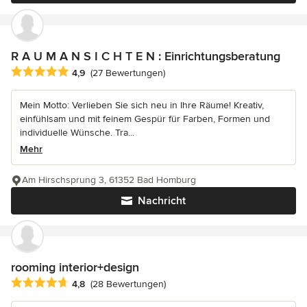
R A U M A N S I C H T E N : Einrichtungsberatung
Durchschnittliche Bewertung: 4.9 von 5 Sternen
4,9
(27 Bewertungen)
Mein Motto: Verlieben Sie sich neu in Ihre Räume! Kreativ,
einfühlsam und mit feinem Gespür für Farben, Formen und
individuelle Wünsche. Tra...
Mehr
Am Hirschsprung 3, 61352 Bad Homburg
Nachricht
rooming interior+design
Durchschnittliche Bewertung: 4.8 von 5 Sternen
4,8
(28 Bewertungen)