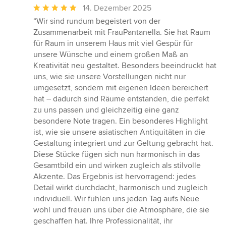
Durchschnittliche
14. Dezember 2025
Bewertung:
“Wir sind rundum begeistert von der
5
Zusammenarbeit mit FrauPantanella. Sie hat Raum
von
für Raum in unserem Haus mit viel Gespür für
5
unsere Wünsche und einem großen Maß an
Sternen
Kreativität neu gestaltet. Besonders beeindruckt hat
uns, wie sie unsere Vorstellungen nicht nur
umgesetzt, sondern mit eigenen Ideen bereichert
hat – dadurch sind Räume entstanden, die perfekt
zu uns passen und gleichzeitig eine ganz
besondere Note tragen. Ein besonderes Highlight
ist, wie sie unsere asiatischen Antiquitäten in die
Gestaltung integriert und zur Geltung gebracht hat.
Diese Stücke fügen sich nun harmonisch in das
Gesamtbild ein und wirken zugleich als stilvolle
Akzente. Das Ergebnis ist hervorragend: jedes
Detail wirkt durchdacht, harmonisch und zugleich
individuell. Wir fühlen uns jeden Tag aufs Neue
wohl und freuen uns über die Atmosphäre, die sie
geschaffen hat. Ihre Professionalität, ihr