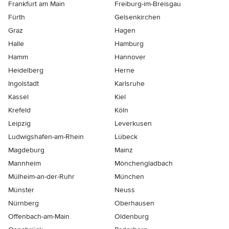
Frankfurt am Main
Freiburg-im-Breisgau
Fürth
Gelsenkirchen
Graz
Hagen
Halle
Hamburg
Hamm
Hannover
Heidelberg
Herne
Ingolstadt
Karlsruhe
Kassel
Kiel
Krefeld
Köln
Leipzig
Leverkusen
Ludwigshafen-am-Rhein
Lübeck
Magdeburg
Mainz
Mannheim
Mönchen­gladbach
Mülheim-an-der-Ruhr
München
Münster
Neuss
Nürnberg
Oberhausen
Offenbach-am-Main
Oldenburg