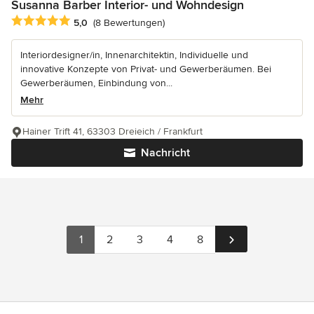
Susanna Barber Interior- und Wohndesign
Durchschnittliche Bewertung: 5 von 5 Sternen
5,0
(8 Bewertungen)
Interiordesigner/in, Innenarchitektin, Individuelle und
innovative Konzepte von Privat- und Gewerberäumen. Bei
Gewerberäumen, Einbindung von...
Mehr
Hainer Trift 41, 63303 Dreieich / Frankfurt
Nachricht
1
2
3
4
8