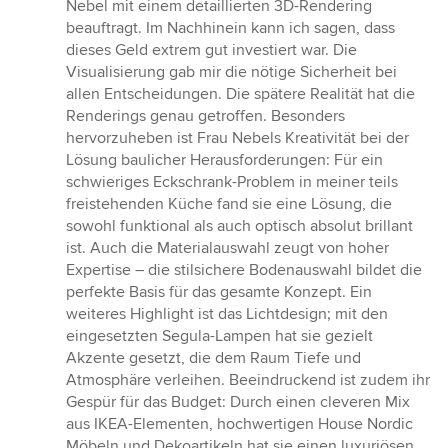
Nebel mit einem detaillierten 3D-Rendering
beauftragt. Im Nachhinein kann ich sagen, dass
dieses Geld extrem gut investiert war. Die
Visualisierung gab mir die nötige Sicherheit bei
allen Entscheidungen. Die spätere Realität hat die
Renderings genau getroffen. Besonders
hervorzuheben ist Frau Nebels Kreativität bei der
Lösung baulicher Herausforderungen: Für ein
schwieriges Eckschrank-Problem in meiner teils
freistehenden Küche fand sie eine Lösung, die
sowohl funktional als auch optisch absolut brillant
ist. Auch die Materialauswahl zeugt von hoher
Expertise – die stilsichere Bodenauswahl bildet die
perfekte Basis für das gesamte Konzept. Ein
weiteres Highlight ist das Lichtdesign; mit den
eingesetzten Segula-Lampen hat sie gezielt
Akzente gesetzt, die dem Raum Tiefe und
Atmosphäre verleihen. Beeindruckend ist zudem ihr
Gespür für das Budget: Durch einen cleveren Mix
aus IKEA-Elementen, hochwertigen House Nordic
Möbeln und Dekoartikeln hat sie einen luxuriösen