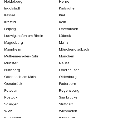
Heidelberg
Herne
Ingolstadt
Karlsruhe
Kassel
Kiel
Krefeld
Köln
Leipzig
Leverkusen
Ludwigshafen-am-Rhein
Lübeck
Magdeburg
Mainz
Mannheim
Mönchen­gladbach
Mülheim-an-der-Ruhr
München
Münster
Neuss
Nürnberg
Oberhausen
Offenbach-am-Main
Oldenburg
Osnabrück
Paderborn
Potsdam
Regensburg
Rostock
Saarbrücken
Solingen
Stuttgart
Wien
Wiesbaden
Wuppertal
Würzburg