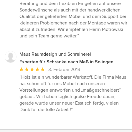
5
Beratung und dem flexiblen Eingehen auf unsere
Sternen
Sonderwünsche als auch mit der handwerklichen
Qualität der gelieferten Möbel und dem Support bei
kleineren Problemchen nach der Montage waren wir
absolut zufrieden. Wir empfehlen Herrn Piotrowski
und sein Team gerne weiter.”
Maus Raumdesign und Schreinerei
Experten für Schränke nach Maß in Solingen
Durchschnittliche
3. Februar 2019
Bewertung:
“Holz ist ein wunderbarer Werkstoff. Die Firma Maus
5
hat schon oft für uns Möbel nach unseren
von
Vorstellungen entworfen und „maßgeschneidert“
5
gebaut. Wir haben täglich große Freude daran,
Sternen
gerade wurde unser neuer Esstisch fertig, vielen
Dank für die tolle Arbeit !”