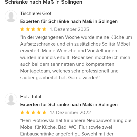
Schränke nach Maß in Solingen
Tischlerei Gröf
Experten für Schränke nach Maß in Solingen
Durchschnittliche
1. Dezember 2025
Bewertung:
“In der vergangenen Woche wurde meine Küche um
5
Aufsatzschränke und ein zusätzliches Solitär Möbel
von
erweitert. Meine Wünsche und Vorstellungen
5
wurden mehr als erfüllt. Bedanken möchte ich mich
Sternen
auch bei dem sehr netten und kompetenten
Montageteam, welches sehr professionell und
sauber gearbeitet hat. Gerne wieder!”
Holz Total
Experten für Schränke nach Maß in Solingen
Durchschnittliche
17. Dezember 2022
Bewertung:
“Herr Piotrowski hat für unsere Neubauwohnung die
5
Möbel für Küche, Bad, WC, Flur sowie zwei
von
Einbauschränke angefertigt. Sowohl mit der