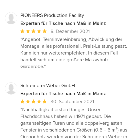
PIONEERS Production Facility
Experten für Tische nach Maß in Mainz
Durchschnittliche
8. Dezember 2021
Bewertung:
“Angebot, Terminvereinbarung, Abwicklung der
5
Montage, alles professionell. Preis-Leistung passt.
von
Kann ich nur weiterempfehlen. In diesem Fall
5
handelt sich um eine größere Massivholz
Sternen
Garderobe.”
Schreinerei Weber GmbH
Experten für Tische nach Maß in Mainz
Durchschnittliche
30. September 2021
Bewertung:
“Nachhaltigkeit ersten Ranges: Unser
5
Flachdachhaus haben wir 1971 gebaut. Die
von
gartenseitigen Türen und alle doppelverglasten
5
Fenster in verschiedenen Größen (0,6 – 6 m²) aus
Sternen
Oregonholz wurden von der Schreinerei Weber in