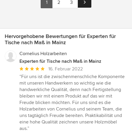
1
2
3
Hervorgehobene Bewertungen für Experten für
Tische nach Maß in Mainz
Cornelius Holzarbeiten
Experten für Tische nach Maß in Mainz
Durchschnittliche
16. Februar 2022
Bewertung:
“Für uns ist die zwischenmenschliche Komponente
5
mit unseren Handwerkern so wichtig wie die
von
handwerkliche Qualität, denn nach Fertigstellung
5
bleiben wir mit einem Produkt auf das wir mit
Sternen
Freude blicken möchten. Für uns sind es die
Holzarbeiten von Cornelius und seinem Team, die
uns tagtäglich Freude bereiten. Praktikabilität und
eine hohe Qualität zeichnen unsere Holzmöbel
aus.”