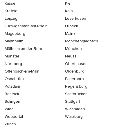
Kassel
Kiel
Krefeld
Köln
Leipzig
Leverkusen
Ludwigshafen-am-Rhein
Lübeck
Magdeburg
Mainz
Mannheim
Mönchen­gladbach
Mülheim-an-der-Ruhr
München
Münster
Neuss
Nürnberg
Oberhausen
Offenbach-am-Main
Oldenburg
Osnabrück
Paderborn
Potsdam
Regensburg
Rostock
Saarbrücken
Solingen
Stuttgart
Wien
Wiesbaden
Wuppertal
Würzburg
Zürich