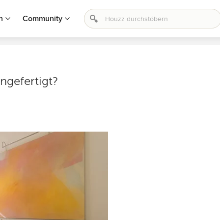
n
Community
angefertigt?