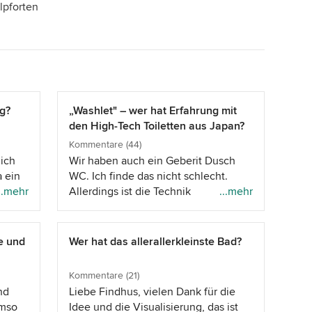
lpforten
ng?
„Washlet" – wer hat Erfahrung mit
den High-Tech Toiletten aus Japan?
Kommentare (44)
ich
Wir haben auch ein Geberit Dusch
a ein
WC. Ich finde das nicht schlecht.
en
..mehr
Allerdings ist die Technik
...mehr
er ein
anscheinend störanfällig. Das heißt
en
manchmal funktioniert es einfach
rnen
nicht, ein rotes Lämpchen leuchtet,
e und
Wer hat das allerallerkleinste Bad?
5, wo
es muss regelmäßig entkalkt werden,
mit
trotzdem können wir das Problem
Kommentare (21)
tektur
nicht lösen. Unsere Sanitärfirma hat
nd
Liebe Findhus, vielen Dank für die
von
uns direkt ein Geberit verwiesen. Ich
umso
Idee und die Visualisierung, das ist