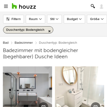
Filtern
Raum
Stil
Budget
Größe
Duschentyp: Bodengleich
Bad
Badezimmer
Duschentyp: Bodengleich
Badezimmer mit bodengleicher
(begehbarer) Dusche Ideen