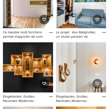
Holzboden in Grenoble
und weißen Schränken in
Paris
Ce meuble multi fonctions
Le projet : Aux Batignolles,
permet d'apporter de nom
un studio parisien de
EIngebautes, Großes,
EIngebautes, Kleines
Neutrales Modernes
Nordisches Ankleidezimmer
Ankleidezimmer mit weißen
mit weißen Schränken,
Schränken, hellem
flächenbündigen
Holzboden und braunem
Schrankfronten und braunem
Boden in Montpellier
Holzboden in Paris
EIngebautes, Großes,
EIngebautes, Großes,
Neutrales Modernes
Neutrales Modernes
Ankleidezi
Ankleidezi
EIngebautes, Großes,
EIngebautes, Großes,