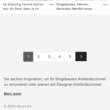
Le dressing couvre tout le
EIngebautes, Kleines,
mur du fond, dans la ch
Neutrales Mediterranes
Ankle
EIngebautes, Mittelgroßes,
EIngebautes, Kleines,
Neutrales Ankleidezimmer
Neutrales Mediterranes
mit beigen Schränken,
Ankleidezimmer mit hellen
hellem Holzboden und
Holzschränken und
beigem Boden in Paris
Betonboden in Barcelona
1
2
3
4
5
Sie suchen Inspiration, um Ihr EIngebautes Ankleidezimmer
zu renovieren oder planen ein Designer-Ankleidezimmer
von Grund auf neu zu gestalten? Houzz hat 1.247 Bilder der
Mehr lesen
besten Designer, Inneneinrichter und Architekten dieses
Landes, unter anderem von BOIS 9 / Bruno Martin und アニ
ーズ株式会社. Sehen Sie sich Fotos in vielen
© 2026 Houzz Inc.