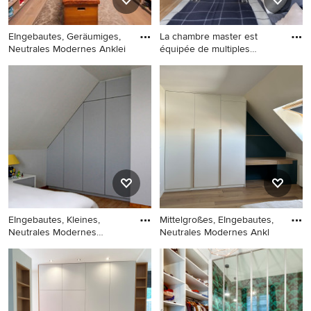
EIngebautes, Geräumiges,
La chambre master est
Neutrales Modernes Anklei
équipée de multiples
rangeme
EIngebautes, Geräumiges,
EIngebautes, Großes,
Neutrales Modernes
Neutrales Modernes
Ankleidezimmer in
Ankleidezimmer mit
Düsseldorf
flächenbündigen
Schrankfronten, hellen
Holzschränken, hellem
Holzboden, beigem Boden
und Tapetendecke in Paris
EIngebautes, Kleines,
Mittelgroßes, EIngebautes,
Neutrales Modernes
Neutrales Modernes Ankl
Ankleidez
EIngebautes, Kleines,
Mittelgroßes, EIngebautes,
Neutrales Modernes
Neutrales Modernes
Ankleidezimmer mit grauen
Ankleidezimmer mit hellem
Schränken und hellem
Holzboden, braunem Boden