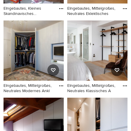
EIngebautes, Kleines
EIngebautes, Mittelgroßes,
Skandinavisches
Neutrales Eklektisches
Ankleidezimme
EIngebautes, Kleines
EIngebautes, Mittelgroßes,
Skandinavisches
Neutrales Eklektisches
Ankleidezimmer mit
Ankleidezimmer mit hellem
Schrankfronten im Shaker-
Holzboden und braunem
Stil, beigen Schränken,
Boden in Marseille
braunem Holzboden, beigem
Boden und eingelassener
Decke in Paris
EIngebautes, Mittelgroßes,
EIngebautes, Mittelgroßes,
Neutrales Modernes Ankl
Neutrales Klassisches A
EIngebautes, Mittelgroßes,
EIngebautes, Mittelgroßes,
Neutrales Modernes
Neutrales Klassisches
Ankleidezimmer mit
Ankleidezimmer mit offenen
flächenbündigen
Schränken, hellbraunen
Schrankfronten und grauen
Holzschränken und hellem