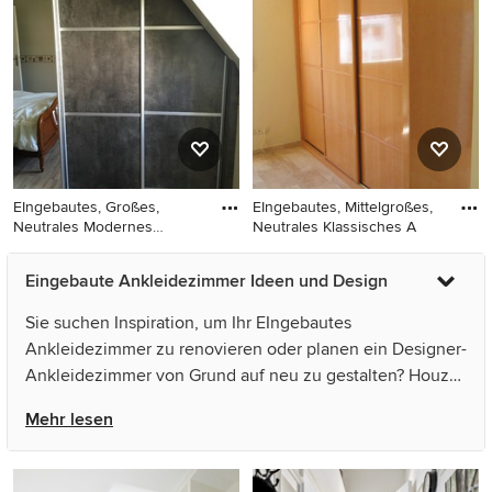
Ankleidezimmer mit
Ankleidezimmer mit
Schrankfronten mit vertiefter
flächenbündigen
Füllung und blauen
Schrankfronten, hellen
Schränken in Sonstige
Holzschränken und hellem
Holzboden in Venedig
EIngebautes, Großes,
EIngebautes, Mittelgroßes,
Neutrales Modernes
Neutrales Klassisches A
Ankleidezi
EIngebautes, Großes,
EIngebautes, Mittelgroßes,
Eingebaute Ankleidezimmer Ideen und Design
Neutrales Modernes
Neutrales Klassisches
Ankleidezimmer in Brest
Ankleidezimmer mit
Sie suchen Inspiration, um Ihr EIngebautes
profilierten Schrankfronten
Ankleidezimmer zu renovieren oder planen ein Designer-
und hellbraunen
Ankleidezimmer von Grund auf neu zu gestalten? Houzz
Holzschränken in Valencia
hat 1.247 Bilder der besten Designer, Inneneinrichter und
Mehr lesen
Architekten dieses Landes, unter anderem von Radaelli
arredamenti und wancha | aménagement. Sehen Sie sich
Fotos in vielen verschiedenen Farben und Stilen an –