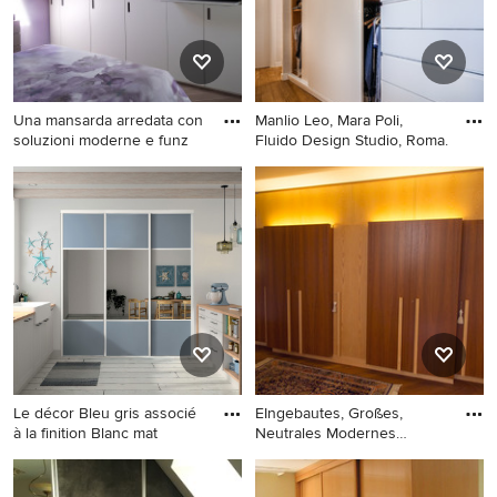
Schränken in Rom
Holzboden in Sonstige
Una mansarda arredata con
Manlio Leo, Mara Poli,
soluzioni moderne e funz
Fluido Design Studio, Roma.
EIngebautes, Kleines,
Mittelgroßes, EIngebautes,
Neutrales Modernes
Neutrales Modernes
Ankleidezimmer mit
Ankleidezimmer mit
flächenbündigen
flächenbündigen
Schrankfronten, grauen
Schrankfronten, weißen
Schränken, Porzellan-
Schränken, braunem
Bodenfliesen, braunem
Holzboden und braunem
Boden und freigelegten
Boden in Rom
Dachbalken in Sonstige
Le décor Bleu gris associé
EIngebautes, Großes,
à la finition Blanc mat
Neutrales Modernes
Ankleidezi
EIngebautes, Großes,
EIngebautes, Großes,
Neutrales Maritimes
Neutrales Modernes