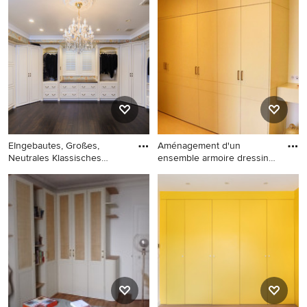
Neutrales Modernes
Neutrales Modernes
Ankleidezimmer mit
Ankleidezimmer mit weißen
flächenbündigen
Schränken und hellem
Schrankfronten, schwarzen
Holzboden in Paris
Schränken, Keramikboden
und grauem Boden in
Bordeaux
EIngebautes, Großes,
Aménagement d'un
Neutrales Klassisches
ensemble armoire dressing
Ankleid
sur-mes
EIngebautes, Großes,
EIngebautes, Geräumiges,
Neutrales Klassisches
Neutrales Modernes
Ankleidezimmer mit
Ankleidezimmer mit weißen
profilierten Schrankfronten,
Schränken, Teppichboden
weißen Schränken und
und grauem Boden in
dunklem Holzboden in Tokio
Sonstige