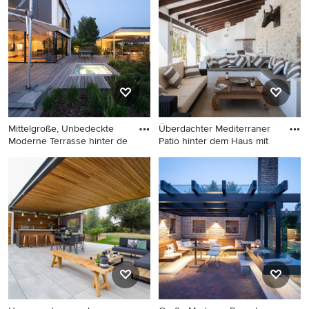
Outdoor-Küche in Los
Outdoor-Küche in Sonstige
Angeles
Mittelgroße, Unbedeckte
Überdachter Mediterraner
Moderne Terrasse hinter de
Patio hinter dem Haus mit
Mittelgroße, Unbedeckte
Überdachter Mediterraner
Moderne Terrasse hinter dem
Patio hinter dem Haus mit
Haus mit Outdoor-Küche in
Outdoor-Küche in Alicante-
Stuttgart
Costa Blanca