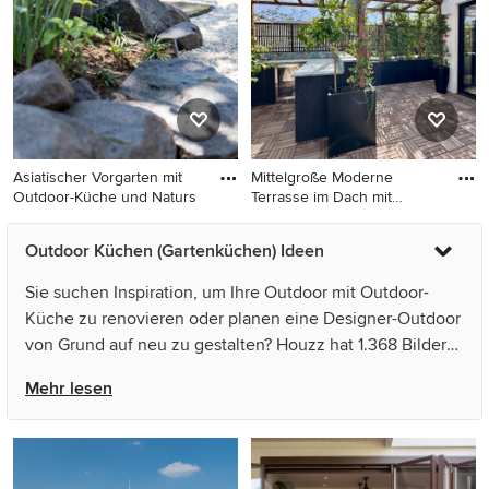
Asiatischer Vorgarten mit
Mittelgroße Moderne
Outdoor-Küche und Naturs
Terrasse im Dach mit
Outdoor-K
Asiatischer Vorgarten mit
Mittelgroße Moderne
Outdoor Küchen (Gartenküchen) Ideen
Outdoor-Küche und
Terrasse im Dach mit
Natursteinplatten in Sonstige
Outdoor-Küche und
Sie suchen Inspiration, um Ihre Outdoor mit Outdoor-
Stahlgeländer in Paris
Küche zu renovieren oder planen eine Designer-Outdoor
von Grund auf neu zu gestalten? Houzz hat 1.368 Bilder
der besten Designer, Inneneinrichter und Architekten
Mehr lesen
dieses Landes, unter anderem von gruenhoch3 - ideen
für ein leben im freien und PASIO. Sehen Sie sich Fotos
in vielen verschiedenen Farben und Stilen an – wenn Sie
für Ihre Outdoor mit Outdoor-Küche das passende Design