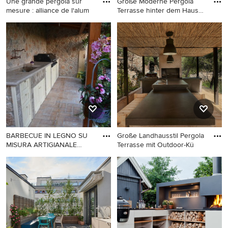
Une grande pergola sur
Große Moderne Pergola
mesure : alliance de l'alum
Terrasse hinter dem Haus
mit
Mittelgroße, Geflieste
Große Moderne Pergola
Moderne Pergola hinter dem
Terrasse hinter dem Haus mit
Haus mit Outdoor-Küche in
Outdoor-Küche in Bremen
Lyon
BARBECUE IN LEGNO SU
Große Landhausstil Pergola
MISURA ARTIGIANALE
Terrasse mit Outdoor-Kü
100% ITALI
Shabby-Style Veranda mit
Große Landhausstil Pergola
Outdoor-Küche in Rom
Terrasse mit Outdoor-Küche
in Sonstige