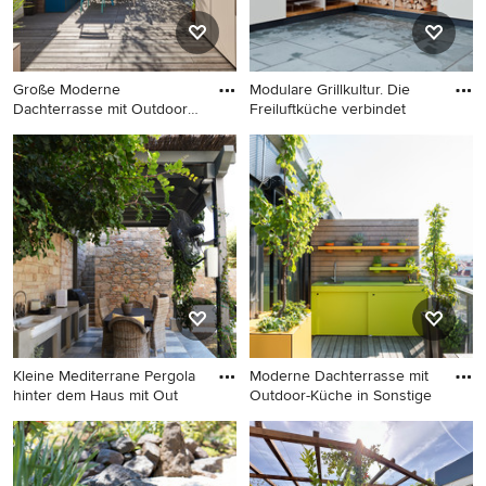
Große Moderne
Modulare Grillkultur. Die
Dachterrasse mit Outdoor-
Freiluftküche verbindet
Küche und M
Große Moderne Dachterrasse
Terrasse mit Outdoor-Küche
mit Outdoor-Küche und
in Sonstige
Markisen in Sonstige
Kleine Mediterrane Pergola
Moderne Dachterrasse mit
hinter dem Haus mit Out
Outdoor-Küche in Sonstige
Kleine Mediterrane Pergola
Moderne Dachterrasse mit
hinter dem Haus mit
Outdoor-Küche in Sonstige
Outdoor-Küche in München