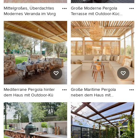
Mittelgroßes, Überdachtes
Große Moderne Pergola
Modernes Veranda im Vorg
Terrasse mit Outdoor-Küche
i
Mittelgroßes, Überdachtes
Große Moderne Pergola
Modernes Veranda im
Terrasse mit Outdoor-Küche
Vorgarten mit Outdoor-
in München
Küche und Pflastersteinen in
Madrid
Mediterrane Pergola hinter
Große Maritime Pergola
dem Haus mit Outdoor-Kü
neben dem Haus mit
Outdoor-
Mediterrane Pergola hinter
Große Maritime Pergola
dem Haus mit Outdoor-
neben dem Haus mit
Küche und Betonboden in
Outdoor-Küche und
Catania-Palermo
Betonplatten in Paris