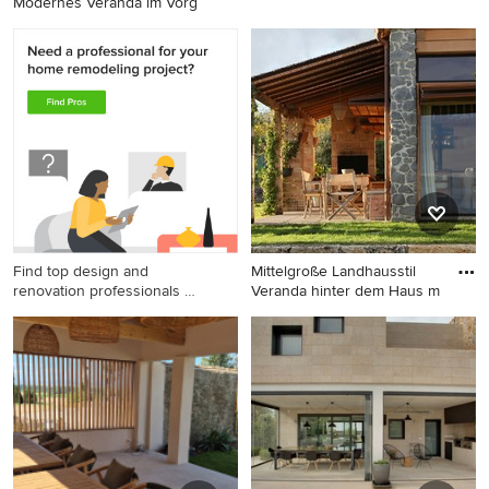
Modernes Veranda im Vorg
Urige Veranda in Sonstige
Mittelgroßes, Überdachtes
Modernes Veranda im
Vorgarten mit Outdoor-
Küche und Pflastersteinen in
Madrid
Find top design and
Mittelgroße Landhausstil
renovation professionals on
Veranda hinter dem Haus m
Houzz
Mittelgroße Landhausstil
Veranda hinter dem Haus mit
Pergola und Grillplatz in Rom