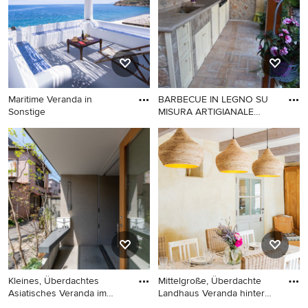
Maritime Veranda in
BARBECUE IN LEGNO SU
Sonstige
MISURA ARTIGIANALE
100% ITALI
Maritime Veranda in Sonstige
Shabby-Style Veranda mit
Outdoor-Küche in Rom
Kleines, Überdachtes
Mittelgroße, Überdachte
Asiatisches Veranda im
Landhaus Veranda hinter
Vorgar
de