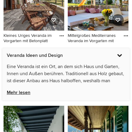
Kleines Uriges Veranda im
Mittelgroßes Mediterranes
Vorgarten mit Betonplatt
Veranda im Vorgarten mit
Kleines Uriges Veranda im
Mittelgroßes Mediterranes
Veranda Ideen und Design
Vorgarten mit Betonplatten
Veranda im Vorgarten mit
und Pergola in Sonstige
Betonplatten und
Eine Veranda ist ein Ort, an dem sich Haus und Garten,
Beleuchtung in Sonstige
Innen und Außen berühren. Traditionell aus Holz gebaut,
ist dieser Anbau ans Haus halboffen, weshalb man
Veranden besonders in wärmeren Ländern findet.
Mehr lesen
Nahezu jeder kennt das amerikanische Veranda-Design
mit Holzdielen, verzierten Geländern und einer Schaukel.
Der Anbau bietet die Möglichkeit auch bei Wind und
Wetter den Garten zu genießen und sich an der frischen
Luft zu entspannen. Gleichzeitig schützen Verandas vor
direkter Sonneneinstrahlung. Verlegen Sie Ihren