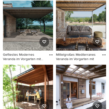
Kleines, Überdachtes
Mittelgroße, Überdachte
Asiatisches Veranda im
Landhaus Veranda hinter
Vorgarten mit Betonboden in
dem Haus in Lyon
Tokio
Gefliestes Modernes
Mittelgroßes Mediterranes
Veranda im Vorgarten mit
Veranda im Vorgarten mit
Pergo
Gefliestes Modernes Veranda
Mittelgroßes Mediterranes
im Vorgarten mit Pergola
Veranda im Vorgarten mit
Kamin, Natursteinplatten und
Pergola in Sonstige