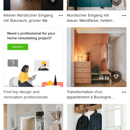
Kleiner Nordischer Eingang
Nordischer Eingang mit
mit Stauraum, grüner Wa
blauer Wandfarbe, hellem
Ho
Kleiner Nordischer Eingang
Nordischer Eingang mit
mit Stauraum, grüner
blauer Wandfarbe, hellem
Wandfarbe, hellem
Holzboden, beigem Boden
Holzboden, Einzeltür und
und Stauraum in Paris
weißer Haustür in Paris
Find top design and
Transformation d'un
renovation professionals on
appartement à Boulogne.
Houzz
Proje
Nordischer Eingang in Paris