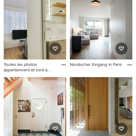
Paris
Foyer mit blauer Wandfarbe,
hellem Holzboden, Einzeltür
und weißer Haustür in Paris
Toutes les photos
Nordischer Eingang in Paris
appartiennent et sont à
Nordischer Eingang in Paris
l'usage
Kleiner Skandinavischer
Eingang mit Korridor, weißer
Wandfarbe und Vinylboden
in Paris