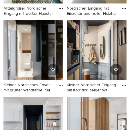
Mittelgroßer Nordischer
Nordischer Eingang mit
Eingang mit weißer Haustür
Einzeltür und heller Holzha
Mittelgroßer Nordischer
Nordischer Eingang mit
Eingang mit weißer Haustür,
Einzeltür und heller
Korridor, weißer Wandfarbe,
Holzhaustür in Sonstige
Einzeltür und Keramikboden
in Berlin
Kleines Nordisches Foyer
Kleiner Nordischer Eingang
mit grüner Wandfarbe, hel
mit Korridor, beiger Wa
Kleines Nordisches Foyer mit
Kleiner Nordischer Eingang
grüner Wandfarbe, hellem
mit Korridor, beiger
Holzboden, Drehtür, grüner
Wandfarbe und dunklem
Haustür und beigem Boden
Holzboden in Paris
in Paris