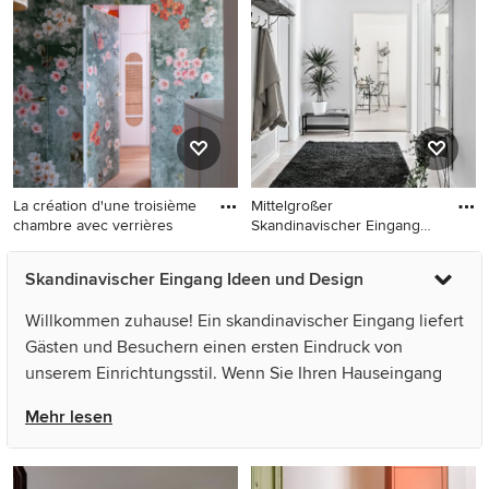
Holzboden, braunem Boden
und weißer Haustür in Paris
La création d'une troisième
Mittelgroßer
chambre avec verrières
Skandinavischer Eingang
mit Vestibül,
Mittelgroßer Skandinavischer
Mittelgroßer Skandinavischer
Skandinavischer Eingang Ideen und Design
Eingang mit Korridor, grüner
Eingang mit Vestibül, weißer
Wandfarbe, hellem
Wandfarbe, hellem
Willkommen zuhause! Ein skandinavischer Eingang liefert
Holzboden, Doppeltür,
Holzboden und Einzeltür in
Gästen und Besuchern einen ersten Eindruck von
grüner Haustür und
Göteborg
unserem Einrichtungsstil. Wenn Sie Ihren Hauseingang
Tapetenwänden in Paris
gestalten, sollten Sie darauf achten, eine freundliche,
Mehr lesen
einladende Atmosphäre zu schaffen – sowohl innen, als
auch außen. Clevere Ideen für Stauraum sind im Foyer
ebenso gefragt wie dekorative Accessoires. Vom Boden