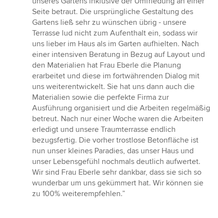
unseres Gartens inklusive der Umfriedung an einer
5
Seite betraut. Die ursprüngliche Gestaltung des
Sternen
Gartens ließ sehr zu wünschen übrig - unsere
Terrasse lud nicht zum Aufenthalt ein, sodass wir
uns lieber im Haus als im Garten aufhielten. Nach
einer intensiven Beratung in Bezug auf Layout und
den Materialien hat Frau Eberle die Planung
erarbeitet und diese im fortwährenden Dialog mit
uns weiterentwickelt. Sie hat uns dann auch die
Materialien sowie die perfekte Firma zur
Ausführung organisiert und die Arbeiten regelmäßig
betreut. Nach nur einer Woche waren die Arbeiten
erledigt und unsere Traumterrasse endlich
bezugsfertig. Die vorher trostlose Betonfläche ist
nun unser kleines Paradies, das unser Haus und
unser Lebensgefühl nochmals deutlich aufwertet.
Wir sind Frau Eberle sehr dankbar, dass sie sich so
wunderbar um uns gekümmert hat. Wir können sie
zu 100% weiterempfehlen.”