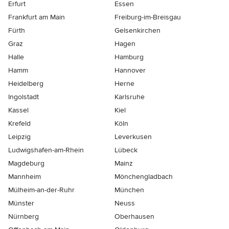
Erfurt
Essen
Frankfurt am Main
Freiburg-im-Breisgau
Fürth
Gelsenkirchen
Graz
Hagen
Halle
Hamburg
Hamm
Hannover
Heidelberg
Herne
Ingolstadt
Karlsruhe
Kassel
Kiel
Krefeld
Köln
Leipzig
Leverkusen
Ludwigshafen-am-Rhein
Lübeck
Magdeburg
Mainz
Mannheim
Mönchen­gladbach
Mülheim-an-der-Ruhr
München
Münster
Neuss
Nürnberg
Oberhausen