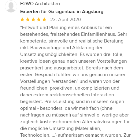
E2WO Architekten
Experten für Garagenbau in Augsburg
Durchschnittliche
23. April 2020
Bewertung:
“Entwurf und Planung eines Anbaus für ein
5
bestehendes, freistehendes Einfamilienhaus. Sehr
von
kompetente, sinnvolle und realistische Beratung
5
inkl. Bauvoranfrage und Abklärung der
Sternen
Umsetzungsmöglichkeiten. Es wurden drei tolle,
kreative Ideen genau nach unseren Vorstellungen
präsentiert und ausgearbeitet. Bereits nach dem
ersten Gespräch fühlten wir uns genau in unseren
Vorstellungen "verstanden" und waren von der
freundlichen, proaktiven, unkomplizierten und
dabei extrem reaktionsschnellen Interaktion
begeistert. Preis-Leistung sind in unseren Augen
optimal - besonders, da wir mehrfach (ohne
nachfragen zu müssen!) auf sinnvolle, wertige aber
zugleich kostenschonenden Alternativlösungen für
die mögliche Umsetzung (Materialien,
Technologien, ...) aufmerksam gemacht wurden. Zur