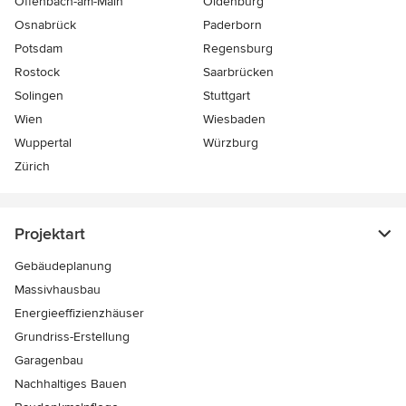
Offenbach-am-Main
Oldenburg
Osnabrück
Paderborn
Potsdam
Regensburg
Rostock
Saarbrücken
Solingen
Stuttgart
Wien
Wiesbaden
Wuppertal
Würzburg
Zürich
Projektart
Gebäudeplanung
Massivhausbau
Energieeffizienzhäuser
Grundriss-Erstellung
Garagenbau
Nachhaltiges Bauen